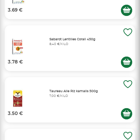
3.69 €
Sabarot Lentilles Corail 450g
8,40 €/KILO
3.78 €
Taureau Aile Riz kamalis 500g
7,00 €/KILO
3.50 €