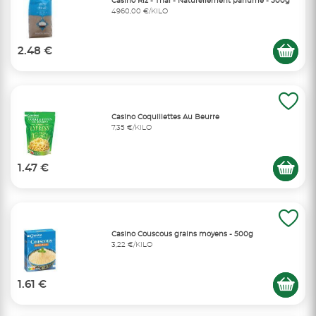
Casino Riz - Thaï - Naturellement parfumé - 500g
4960,00 €/KILO
2.48 €
Casino Coquillettes Au Beurre
7,35 €/KILO
1.47 €
Casino Couscous grains moyens - 500g
3,22 €/KILO
1.61 €