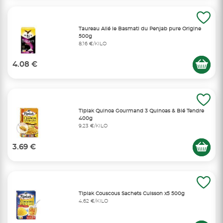
Taureau Ailé le Basmati du Penjab pure Origine
500g
8,16 €/KILO
4.08 €
Tipiak Quinoa Gourmand 3 Quinoas & Blé Tendre
400g
9,23 €/KILO
3.69 €
Tipiak Couscous Sachets Cuisson x5 500g
4,62 €/KILO