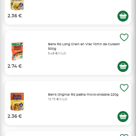
2.36 €
Bens Riz Long Grain en Vrac 10mn de Cuisson
500g
5,48 €/KILO
2.74 €
Ben's Original Riz paëlla micro-ondable 220g
10,73 €/KILO
2.36 €