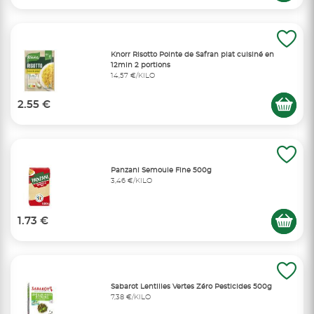
Knorr Risotto Pointe de Safran plat cuisiné en
12min 2 portions
14,57 €/KILO
2.55 €
Panzani Semoule Fine 500g
3,46 €/KILO
1.73 €
Sabarot Lentilles Vertes Zéro Pesticides 500g
7,38 €/KILO