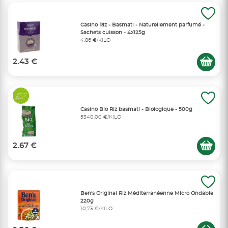
Casino Riz - Basmati - Naturellement parfumé -
Sachets cuisson - 4x125g
4,86 €/KILO
2.43 €
Casino Bio Riz basmati - Biologique - 500g
5340,00 €/KILO
2.67 €
Ben's Original Riz Méditerranéenne Micro Ondable
220g
10,73 €/KILO