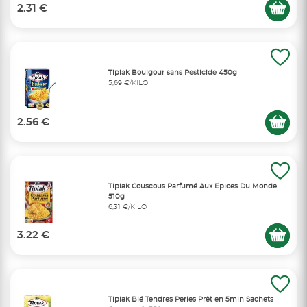
2.31 €
Tipiak Boulgour sans Pesticide 450g
5,69 €/KILO
2.56 €
Tipiak Couscous Parfumé Aux Epices Du Monde
510g
6,31 €/KILO
3.22 €
Tipiak Blé Tendres Perles Prêt en 5min Sachets