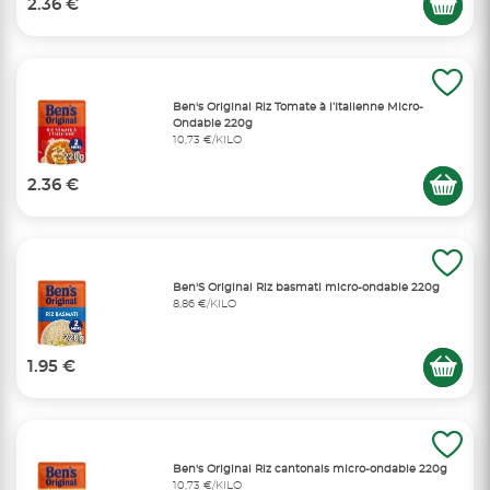
2.36 €
Ben's Original Riz Tomate à l’Italienne Micro-
Ondable 220g
10,73 €/KILO
2.36 €
Ben'S Original Riz basmati micro-ondable 220g
8,86 €/KILO
1.95 €
Ben's Original Riz cantonais micro-ondable 220g
10,73 €/KILO