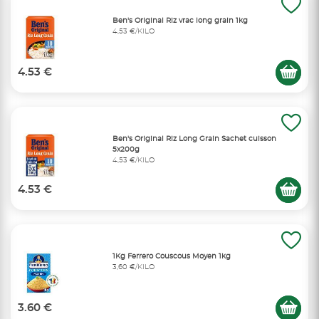
Ben's Original Riz vrac long grain 1kg
4,53 €/KILO
4.53 €
Ben's Original Riz Long Grain Sachet cuisson
5x200g
4,53 €/KILO
4.53 €
1Kg Ferrero Couscous Moyen 1kg
3,60 €/KILO
3.60 €