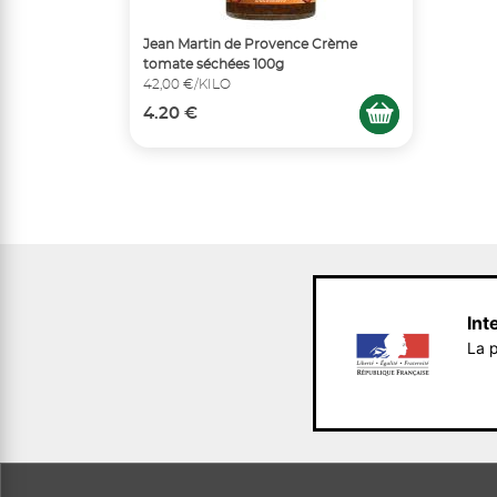
Jean Martin de Provence Crème
tomate séchées 100g
42,00 €/KILO
4.20 €
Int
La p