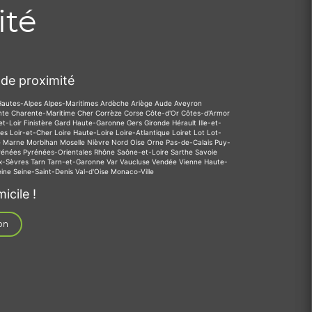
ité
de proximité
Hautes-Alpes
Alpes-Maritimes
Ardèche
Ariège
Aude
Aveyron
nte
Charente-Maritime
Cher
Corrèze
Corse
Côte-d'Or
Côtes-d'Armor
et-Loir
Finistère
Gard
Haute-Garonne
Gers
Gironde
Hérault
Ille-et-
des
Loir-et-Cher
Loire
Haute-Loire
Loire-Atlantique
Loiret
Lot
Lot-
e
Marne
Morbihan
Moselle
Nièvre
Nord
Oise
Orne
Pas-de-Calais
Puy-
rénées
Pyrénées-Orientales
Rhône
Saône-et-Loire
Sarthe
Savoie
x-Sèvres
Tarn
Tarn-et-Garonne
Var
Vaucluse
Vendée
Vienne
Haute-
eine
Seine-Saint-Denis
Val-d'Oise
Monaco-Ville
icile !
on