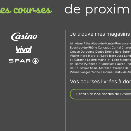
de proxim
s courses
Je trouve mes magasins 
Ain
Aisne
Allier
Alpes-de-Haute-Provence
Bouches-du-Rhône
Calvados
Cantal
Chare
Creuse
Dordogne
Doubs
Drôme
Eure
Eure-
Vilaine
Indre
Indre-et-Loire
Isère
Jura
Lan
et-Garonne
Lozère
Maine-et-Loire
Manch
de-Dôme
Pyrénées-Atlantiques
Hautes-Py
Haute-Savoie
Seine-Maritime
Yvelines
Deu
Vienne
Vosges
Yonne
Essonne
Hauts-de-S
Vos courses livrées à dom
Découvrir nos modes de livrais