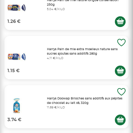
Harrys Pain de mie nature longue conservation
250g
5,04 €/KILO
1.26 €
Harrys Pain de mie extra moelleux nature sans
sucres ajoutes sans additifs 280g
4,11 €/KILO
1.15 €
Harrys Doowap Brioches sans additifs aux pépites
de chocolat au lait x8, 320g
11,69 €/KILO
3.74 €