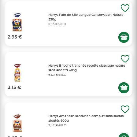
Harrys Pain de Mie Longue Conservation Nature
550g
5,36 €/KILO
2.95 €
Harrys Brioche tranchée recette classique nature
sans additifs 485g
6,49 €/KILO
3.15 €
Harrys American sandwich complet sans sucres
ajoutés 600g
3,42 €/KILO