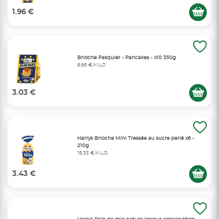
1.96 €
Brioche Pasquier - Pancakes - x10 350g
8,66 €/KILO
3.03 €
Harrys Brioche Mini Tressée au sucre perlé x6 -
210g
16,33 €/KILO
3.43 €