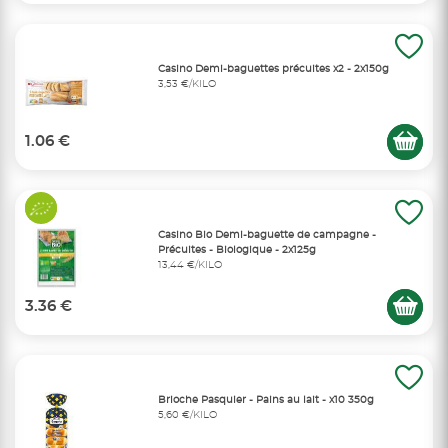
Casino Demi-baguettes précuites x2 - 2x150g
3,53 €/KILO
1.06 €
Casino Bio Demi-baguette de campagne -
Précuites - Biologique - 2x125g
13,44 €/KILO
3.36 €
Brioche Pasquier - Pains au lait - x10 350g
5,60 €/KILO