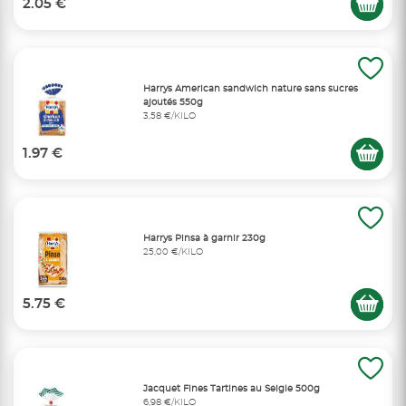
2.05 €
Harrys American sandwich nature sans sucres
ajoutés 550g
3,58 €/KILO
1.97 €
Harrys Pinsa à garnir 230g
25,00 €/KILO
5.75 €
Jacquet Fines Tartines au Seigle 500g
6,98 €/KILO