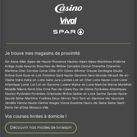
Je trouve mes magasins de proximité
Ain
Aisne
Allier
Alpes-de-Haute-Provence
Hautes-Alpes
Alpes-Maritimes
Ardèche
Ariège
Aude
Aveyron
Bouches-du-Rhône
Calvados
Cantal
Charente
Charente-
Maritime
Cher
Corrèze
Corse
Côte-d'Or
Côtes-d'Armor
Creuse
Dordogne
Doubs
Drôme
Eure
Eure-et-Loir
Finistère
Gard
Haute-Garonne
Gers
Gironde
Hérault
Ille-et-
Vilaine
Indre
Indre-et-Loire
Isère
Jura
Landes
Loir-et-Cher
Loire
Haute-Loire
Loire-
Atlantique
Loiret
Lot
Lot-et-Garonne
Lozère
Maine-et-Loire
Manche
Marne
Morbihan
Moselle
Nièvre
Nord
Oise
Orne
Pas-de-Calais
Puy-de-Dôme
Pyrénées-Atlantiques
Hautes-Pyrénées
Pyrénées-Orientales
Rhône
Saône-et-Loire
Sarthe
Savoie
Haute-
Savoie
Seine-Maritime
Yvelines
Deux-Sèvres
Tarn
Tarn-et-Garonne
Var
Vaucluse
Vendée
Vienne
Haute-Vienne
Vosges
Yonne
Essonne
Hauts-de-Seine
Seine-Saint-
Denis
Val-d'Oise
Monaco-Ville
Vos courses livrées à domicile !
Découvrir nos modes de livraison