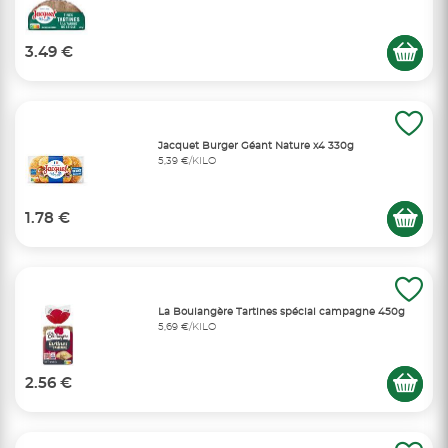
3.49 €
Jacquet Burger Géant Nature x4 330g
5,39 €/KILO
1.78 €
La Boulangère Tartines spécial campagne 450g
5,69 €/KILO
2.56 €