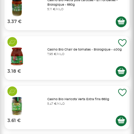
Casino Bio Petits pois carottes - En rondelles -
Biologique - 660g
5,11 €/KILO
3.37 €
Casino Bio Chair de tomates - Biologique - 400g
7,95 €/KILO
3.18 €
Casino Bio Haricots Verts Extra fins 660g
5,47 €/KILO
3.61 €