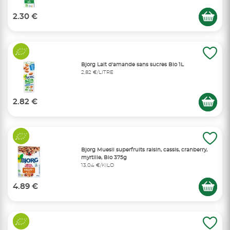
2.30 €
Bjorg Lait d'amande sans sucres Bio 1L
2,82 €/LITRE
2.82 €
Bjorg Muesli superfruits raisin, cassis, cranberry,
myrtille, Bio 375g
13,04 €/KILO
4.89 €