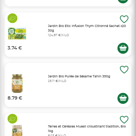
Jardin Bio Etic Infusion Thym Citronné Sachet x20
30g
124,67 €/KILO
3.74 €
Jardin Bio Purée de Sésame Tahin 350g
25,11 €/KILO
8.79 €
Terres et Céréales Muesli croustillant tradition, Bio
1kg
8,03 €/KILO