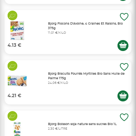
Bjorg Flocons D'Avoine, 4 Graines Et Raisins, Bio
375g
11,01 €/KILO
4.13 €
Bjorg Biscuits Fourrés Myrtilles Bio Sans Huile de
Palme 175g
24,06 €/KILO
4.21 €
Bjorg Boisson soja nature sans sucres Bio 1L
2,30 €/LITRE