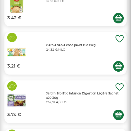
15,55 €/KILO
3.42 €
Gerblé Sablé coco pavot Bio 132g
24,32 €/KILO
3.21 €
Jardin Bio Etic Infusion Digestion Légère Sachet
x20 30g
124,67 €/KILO
3.74 €