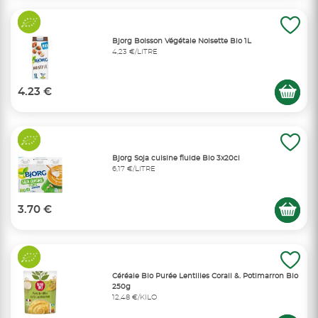
Bjorg Boisson Végétale Noisette Bio 1L
4,23 €/LITRE
4.23 €
Bjorg Soja cuisine fluide Bio 3x20cl
6,17 €/LITRE
3.70 €
Céréale Bio Purée Lentilles Corail &. Potimarron Bio
250g
12,48 €/KILO