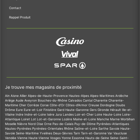
Contact
Rappel Produit
Je trouve mes magasins de proximité
Ain
Aisne
Allier
Alpes-de-Haute-Provence
Hautes-Alpes
Alpes-Maritimes
Ardèche
Ariège
Aude
Aveyron
Bouches-du-Rhône
Calvados
Cantal
Charente
Charente-
Maritime
Cher
Corrèze
Corse
Côte-d'Or
Côtes-d'Armor
Creuse
Dordogne
Doubs
Drôme
Eure
Eure-et-Loir
Finistère
Gard
Haute-Garonne
Gers
Gironde
Hérault
Ille-et-
Vilaine
Indre
Indre-et-Loire
Isère
Jura
Landes
Loir-et-Cher
Loire
Haute-Loire
Loire-
Atlantique
Loiret
Lot
Lot-et-Garonne
Lozère
Maine-et-Loire
Manche
Marne
Morbihan
Moselle
Nièvre
Nord
Oise
Orne
Pas-de-Calais
Puy-de-Dôme
Pyrénées-Atlantiques
Hautes-Pyrénées
Pyrénées-Orientales
Rhône
Saône-et-Loire
Sarthe
Savoie
Haute-
Savoie
Seine-Maritime
Yvelines
Deux-Sèvres
Tarn
Tarn-et-Garonne
Var
Vaucluse
Vendée
Vienne
Haute-Vienne
Vosges
Yonne
Essonne
Hauts-de-Seine
Seine-Saint-