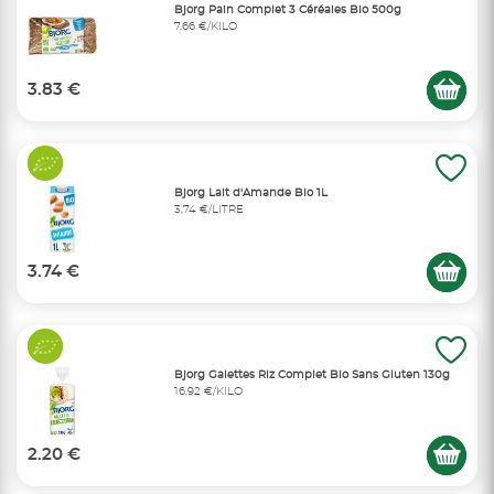
Bjorg Pain Complet 3 Céréales Bio 500g
7,66 €/KILO
3.83 €
Bjorg Lait d'Amande Bio 1L
3,74 €/LITRE
3.74 €
Bjorg Galettes Riz Complet Bio Sans Gluten 130g
16,92 €/KILO
2.20 €