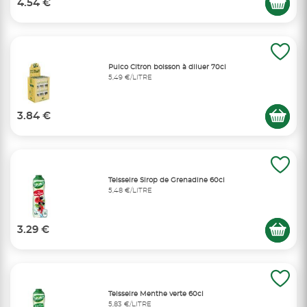
4.54 €
Pulco Citron boisson à diluer 70cl
5,49 €/LITRE
3.84 €
Teisseire Sirop de Grenadine 60cl
5,48 €/LITRE
3.29 €
Teisseire Menthe verte 60cl
5,83 €/LITRE