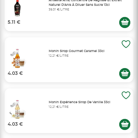
Antésite Anis, Concentré De Réglisse Et Extrait
Naturel D'Anis À Diluer Sans Sucre 13cl
39,31 €/LITRE
5.11 €
Monin Sirop Gourmet Caramel 33cl
12,21 €/LITRE
4.03 €
Monin Expérience Sirop De Vanille 33cl
12,21 €/LITRE
4.03 €