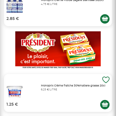
Monoprix Crème Fluide Légère Stérilisée 3x20cl
4,75 €/LITRE
2.85 €
Monoprix Crème fraîche 30%matiere grasse 20cl
6,25 €/LITRE
1.25 €