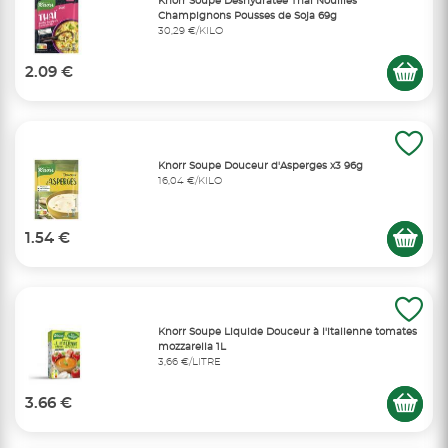
Knorr Soupe Déshydratée Thaï Nouilles
Champignons Pousses de Soja 69g
30,29 €/KILO
2.09 €
Knorr Soupe Douceur d'Asperges x3 96g
16,04 €/KILO
1.54 €
Knorr Soupe Liquide Douceur à l'italienne tomates
mozzarella 1L
3,66 €/LITRE
3.66 €