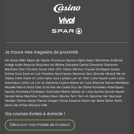
Je trouve mes magasins de proximité
Ain
Aisne
Allier
Alpes-de-Haute-Provence
Hautes-Alpes
Alpes-Maritimes
Ardèche
Ariège
Aude
Aveyron
Bouches-du-Rhône
Calvados
Cantal
Charente
Charente-
Maritime
Cher
Corrèze
Corse
Côte-d'Or
Côtes-d'Armor
Creuse
Dordogne
Doubs
Drôme
Eure
Eure-et-Loir
Finistère
Gard
Haute-Garonne
Gers
Gironde
Hérault
Ille-et-
Vilaine
Indre
Indre-et-Loire
Isère
Jura
Landes
Loir-et-Cher
Loire
Haute-Loire
Loire-
Atlantique
Loiret
Lot
Lot-et-Garonne
Lozère
Maine-et-Loire
Manche
Marne
Morbihan
Moselle
Nièvre
Nord
Oise
Orne
Pas-de-Calais
Puy-de-Dôme
Pyrénées-Atlantiques
Hautes-Pyrénées
Pyrénées-Orientales
Rhône
Saône-et-Loire
Sarthe
Savoie
Haute-
Savoie
Seine-Maritime
Yvelines
Deux-Sèvres
Tarn
Tarn-et-Garonne
Var
Vaucluse
Vendée
Vienne
Haute-Vienne
Vosges
Yonne
Essonne
Hauts-de-Seine
Seine-Saint-
Denis
Val-d'Oise
Monaco-Ville
Vos courses livrées à domicile !
Découvrir nos modes de livraison