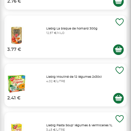
2.76 €
Liebig La bisque de homard 300g
12,57 €/KILO
3.77 €
Liebig Mouliné de 12 légumes 2x30cl
4,02 €/LITRE
2.41 €
Liebig Pasta Soup’ légumes & vermicelles 1L
3,45 €/LITRE