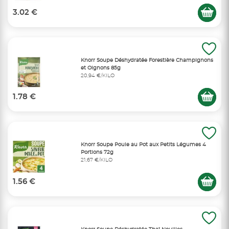
3.02 €
Knorr Soupe Déshydratée Forestière Champignons
et Oignons 85g
20,94 €/KILO
1.78 €
Knorr Soupe Poule au Pot aux Petits Légumes 4
Portions 72g
21,67 €/KILO
1.56 €