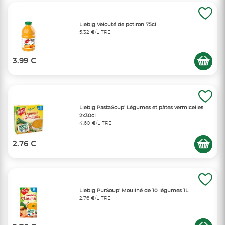
Liebig Velouté de potiron 75cl
5,32 €/LITRE
3.99 €
Liebig PastaSoup' Légumes et pâtes vermicelles
2x30cl
4,60 €/LITRE
2.76 €
Liebig PurSoup' Mouliné de 10 légumes 1L
2,76 €/LITRE