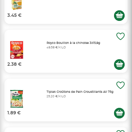
3.45 €
Royco Bouillon à la chinoise 3x15,9g
49,58 €/KILO
2.38 €
Tipiak Croûtons de Pain Croustillants Ail 75g
25,20 €/KILO
1.89 €