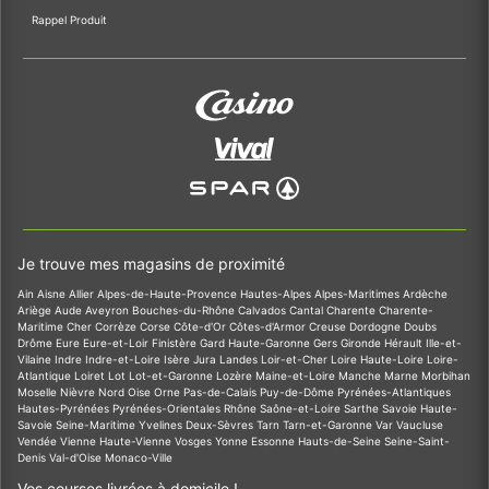
Rappel Produit
Je trouve mes magasins de proximité
Ain
Aisne
Allier
Alpes-de-Haute-Provence
Hautes-Alpes
Alpes-Maritimes
Ardèche
Ariège
Aude
Aveyron
Bouches-du-Rhône
Calvados
Cantal
Charente
Charente-
Maritime
Cher
Corrèze
Corse
Côte-d'Or
Côtes-d'Armor
Creuse
Dordogne
Doubs
Drôme
Eure
Eure-et-Loir
Finistère
Gard
Haute-Garonne
Gers
Gironde
Hérault
Ille-et-
Vilaine
Indre
Indre-et-Loire
Isère
Jura
Landes
Loir-et-Cher
Loire
Haute-Loire
Loire-
Atlantique
Loiret
Lot
Lot-et-Garonne
Lozère
Maine-et-Loire
Manche
Marne
Morbihan
Moselle
Nièvre
Nord
Oise
Orne
Pas-de-Calais
Puy-de-Dôme
Pyrénées-Atlantiques
Hautes-Pyrénées
Pyrénées-Orientales
Rhône
Saône-et-Loire
Sarthe
Savoie
Haute-
Savoie
Seine-Maritime
Yvelines
Deux-Sèvres
Tarn
Tarn-et-Garonne
Var
Vaucluse
Vendée
Vienne
Haute-Vienne
Vosges
Yonne
Essonne
Hauts-de-Seine
Seine-Saint-
Denis
Val-d'Oise
Monaco-Ville
Vos courses livrées à domicile !