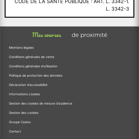
CODE DE LA SANTÉ PUBLIQUE : ART. L. 3342-1.
L. 3342-3
Mes courses
de proximité
Mentions légales
Conditions générales de vente
Conditions générales d'utilisation
Politique de protection des données
Déclaration d'accessibilité
Informations cookies
Gestion des cookies de mesure d'audience
Gestion des cookies
Groupe Casino
Contact