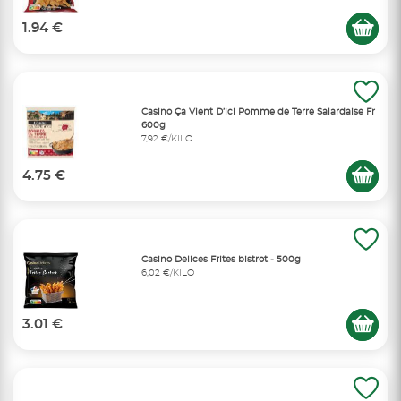
1.94 €
Casino Ça Vient D’ici Pomme de Terre Salardaise Fr
600g
7,92 €/KILO
4.75 €
Casino Delices Frites bistrot - 500g
6,02 €/KILO
3.01 €