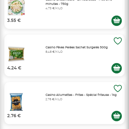
minutes - 750g
4,73 €/KILO
3.55 €
Casino Fèves Pelées Sachet Surgelés 500g
8,48 €/KILO
4.24 €
Casino Allumettes - Frites - Spécial friteuse - 1kg
2,76 €/KILO
2.76 €