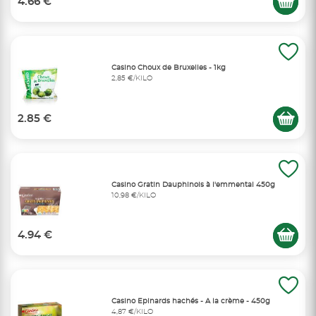
4.66 €
Casino Choux de Bruxelles - 1kg
2,85 €/KILO
2.85 €
Casino Gratin Dauphinois à l'emmental 450g
10,98 €/KILO
4.94 €
Casino Epinards hachés - A la crème - 450g
4,87 €/KILO