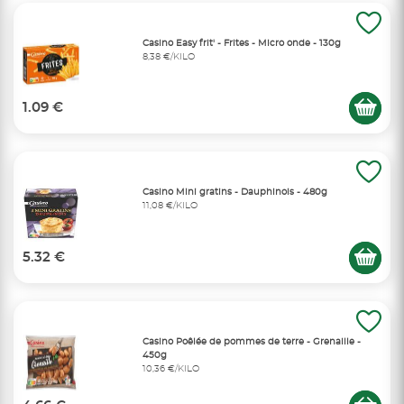
Casino Easy frit' - Frites - Micro onde - 130g
8,38 €/KILO
1.09 €
Casino Mini gratins - Dauphinois - 480g
11,08 €/KILO
5.32 €
Casino Poêlée de pommes de terre - Grenaille -
450g
10,36 €/KILO