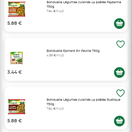
Bonduelle Légumes cuisinés La poêlée Paysanne
750g
7,84 €/KILO
5.88 €
Bonduelle Epinard En Feuille 750g
4,59 €/KILO
3.44 €
Bonduelle Légumes cuisinés La poêlée Rustique
750g
7,84 €/KILO
5.88 €