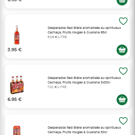
Desperados Red Bière aromatisée au spiritueux
Cachaça, Fruits rouges & Guarana 65cl
6,08 €/LITRE
3.95 €
Desperados Red Bière aromatisée au spiritueux
Cachaça, Fruits rouges & Guarana 3x33cl
7,02 €/LITRE
6.95 €
Desperados Red Bière aromatisée au spiritueux
Cachaça, Fruits rouges & Guarana 50cl