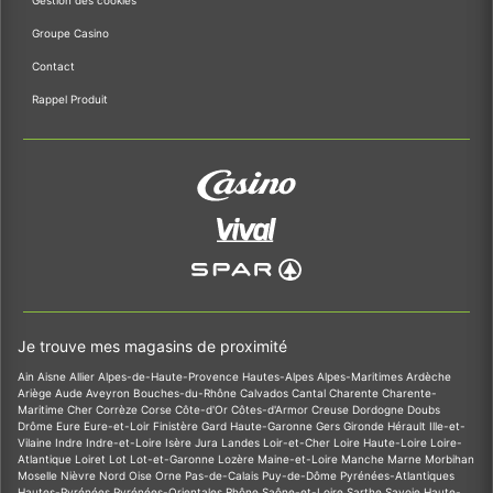
Gestion des cookies
Groupe Casino
Contact
Rappel Produit
Je trouve mes magasins de proximité
Ain
Aisne
Allier
Alpes-de-Haute-Provence
Hautes-Alpes
Alpes-Maritimes
Ardèche
Ariège
Aude
Aveyron
Bouches-du-Rhône
Calvados
Cantal
Charente
Charente-
Maritime
Cher
Corrèze
Corse
Côte-d'Or
Côtes-d'Armor
Creuse
Dordogne
Doubs
Drôme
Eure
Eure-et-Loir
Finistère
Gard
Haute-Garonne
Gers
Gironde
Hérault
Ille-et-
Vilaine
Indre
Indre-et-Loire
Isère
Jura
Landes
Loir-et-Cher
Loire
Haute-Loire
Loire-
Atlantique
Loiret
Lot
Lot-et-Garonne
Lozère
Maine-et-Loire
Manche
Marne
Morbihan
Moselle
Nièvre
Nord
Oise
Orne
Pas-de-Calais
Puy-de-Dôme
Pyrénées-Atlantiques
Hautes-Pyrénées
Pyrénées-Orientales
Rhône
Saône-et-Loire
Sarthe
Savoie
Haute-