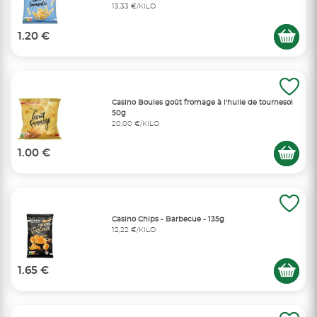
13,33 €/KILO
1.20 €
Casino Boules goût fromage à l'huile de tournesol
50g
20,00 €/KILO
1.00 €
Casino Chips - Barbecue - 135g
12,22 €/KILO
1.65 €