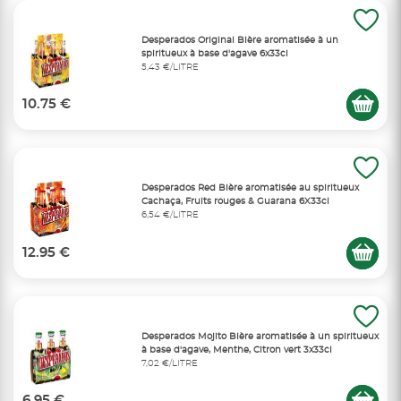
Desperados Original Bière aromatisée à un
spiritueux à base d'agave 6x33cl
5,43 €/LITRE
10.75 €
Desperados Red Bière aromatisée au spiritueux
Cachaça, Fruits rouges & Guarana 6X33cl
6,54 €/LITRE
12.95 €
Desperados Mojito Bière aromatisée à un spiritueux
à base d'agave, Menthe, Citron vert 3x33cl
7,02 €/LITRE
6.95 €