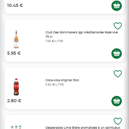
10.45 €
Club Des Sommeliers Igp Méditerranée Rosé Hve
75 cl
7,93 €/LITRE
5.95 €
Coca-cola original 50cl
5,60 €/LITRE
2.80 €
Desperados Lime Bière aromatisée à un spiritueux