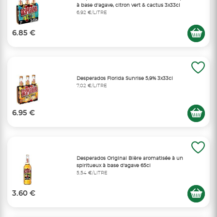
à base d'agave, citron vert & cactus 3x33cl
6,92 €/LITRE
6.85 €
Desperados Florida Sunrise 5,9% 3x33cl
7,02 €/LITRE
6.95 €
Desperados Original Bière aromatisée à un
spiritueux à base d'agave 65cl
5,54 €/LITRE
3.60 €