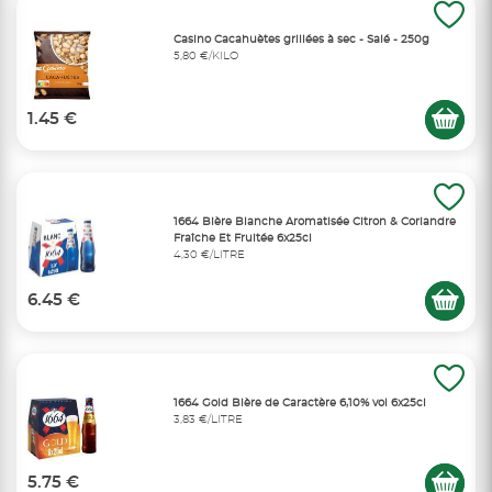
Casino Cacahuètes grillées à sec - Salé - 250g
5,80 €/KILO
1.45 €
1664 Bière Blanche Aromatisée Citron & Coriandre
Fraîche Et Fruitée 6x25cl
4,30 €/LITRE
6.45 €
1664 Gold Bière de Caractère 6,10% vol 6x25cl
3,83 €/LITRE
5.75 €