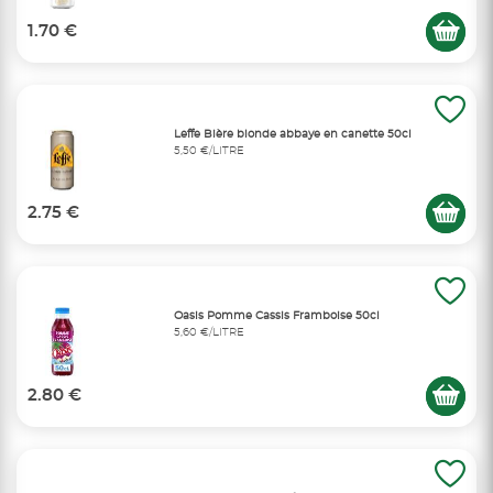
1.70 €
Leffe Bière blonde abbaye en canette 50cl
5,50 €/LITRE
2.75 €
Oasis Pomme Cassis Framboise 50cl
5,60 €/LITRE
2.80 €