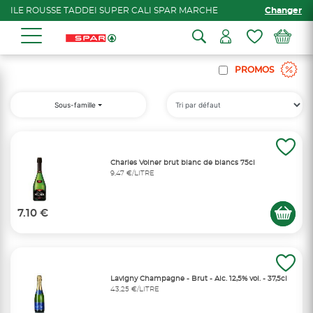
ILE ROUSSE TADDEI SUPER CALI SPAR MARCHE
Changer
PROMOS
Sous-famille
Charles Volner brut blanc de blancs 75cl
9,47 €/LITRE
7.10 €
Lavigny Champagne - Brut - Alc. 12,5% vol. - 37,5cl
43,25 €/LITRE