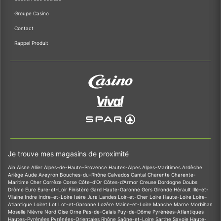
Groupe Casino
Contact
Rappel Produit
Je trouve mes magasins de proximité
Ain
Aisne
Allier
Alpes-de-Haute-Provence
Hautes-Alpes
Alpes-Maritimes
Ardèche
Ariège
Aude
Aveyron
Bouches-du-Rhône
Calvados
Cantal
Charente
Charente-
Maritime
Cher
Corrèze
Corse
Côte-d'Or
Côtes-d'Armor
Creuse
Dordogne
Doubs
Drôme
Eure
Eure-et-Loir
Finistère
Gard
Haute-Garonne
Gers
Gironde
Hérault
Ille-et-
Vilaine
Indre
Indre-et-Loire
Isère
Jura
Landes
Loir-et-Cher
Loire
Haute-Loire
Loire-
Atlantique
Loiret
Lot
Lot-et-Garonne
Lozère
Maine-et-Loire
Manche
Marne
Morbihan
Moselle
Nièvre
Nord
Oise
Orne
Pas-de-Calais
Puy-de-Dôme
Pyrénées-Atlantiques
Hautes-Pyrénées
Pyrénées-Orientales
Rhône
Saône-et-Loire
Sarthe
Savoie
Haute-