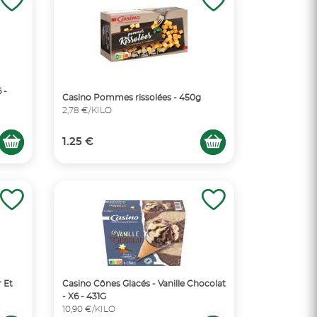
 -
Casino Pommes rissolées - 450g
2,78 €/KILO
1.25 €
 Et
Casino Cônes Glacés - Vanille Chocolat
- X6 - 431G
10,90 €/KILO