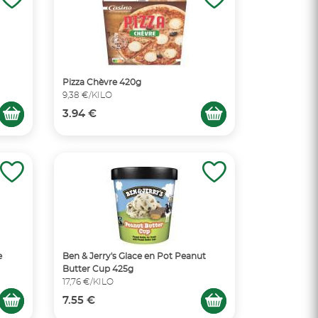
Pizza Chèvre 420g
9,38 €/KILO
3.94 €
e
Ben & Jerry's Glace en Pot Peanut
Butter Cup 425g
17,76 €/KILO
7.55 €