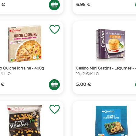
 €
6.95 €
o Quiche lorraine - 400g
Casino Mini Gratins - Légumes -
€/KILO
10,42 €/KILO
 €
5.00 €