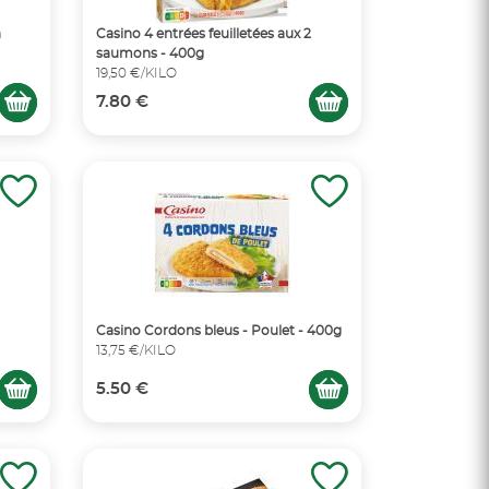
a
Casino 4 entrées feuilletées aux 2
saumons - 400g
19,50 €/KILO
7.80 €
Casino Cordons bleus - Poulet - 400g
13,75 €/KILO
5.50 €