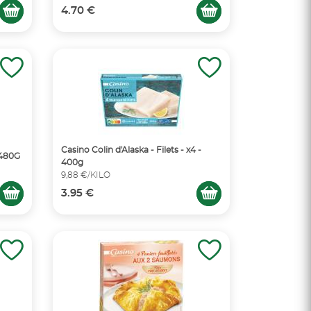
4.70 €
Casino Colin d'Alaska - Filets - x4 -
 480G
400g
9,88 €/KILO
3.95 €