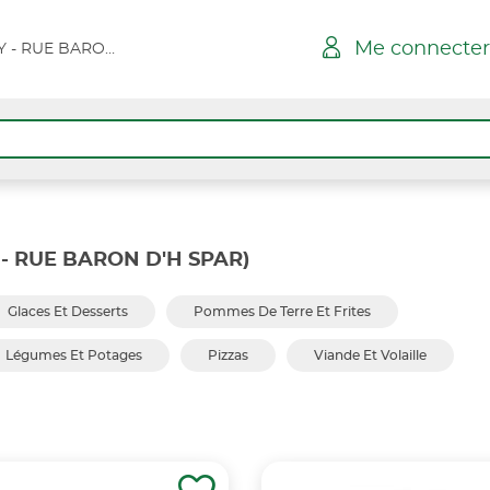
Me connecter
NEUFCHATEL BRAY - RUE BARON D'H SPAR
- RUE BARON D'H SPAR)
Glaces Et Desserts
Pommes De Terre Et Frites
Légumes Et Potages
Pizzas
Viande Et Volaille