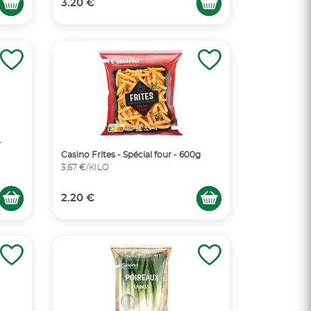
3.20 €
-
Casino Frites - Spécial four - 600g
3,67 €/KILO
2.20 €