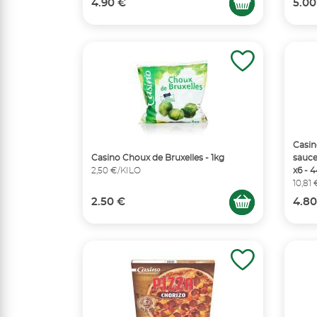
4.90 €
5.00
Casin
Casino Choux de Bruxelles - 1kg
sauce
2,50 €/KILO
x6 - 
10,81
2.50 €
4.80