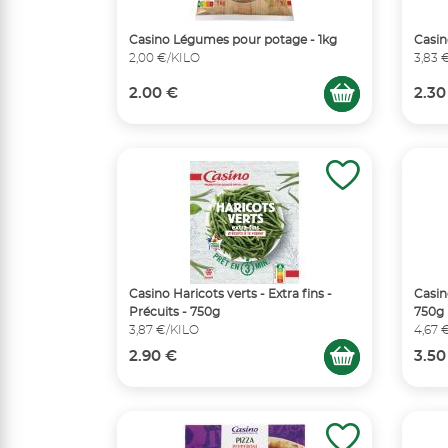
Casino Légumes pour potage - 1kg
Casin
2,00 €/KILO
3,83 
2.00 €
2.30
Casino Haricots verts - Extra fins -
Casin
Précuits - 750g
750g
3,87 €/KILO
4,67 
2.90 €
3.50