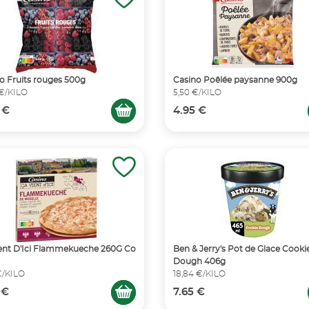
o Fruits rouges 500g
Casino Poêlée paysanne 900g
 €/KILO
5,50 €/KILO
 €
4.95 €
ent D'Ici Flammekueche 260G Co
Ben & Jerry's Pot de Glace Cooki
Dough 406g
 €/KILO
18,84 €/KILO
 €
7.65 €