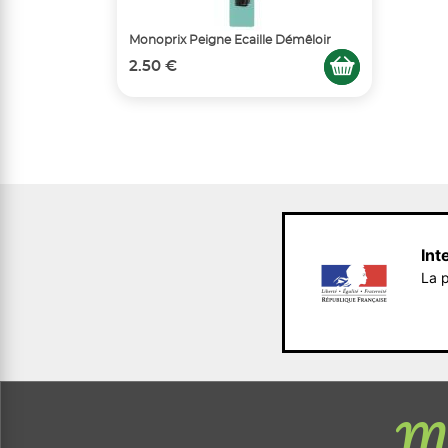
Monoprix Peigne Ecaille Démêloir
2.50 €
Int
La p
Me