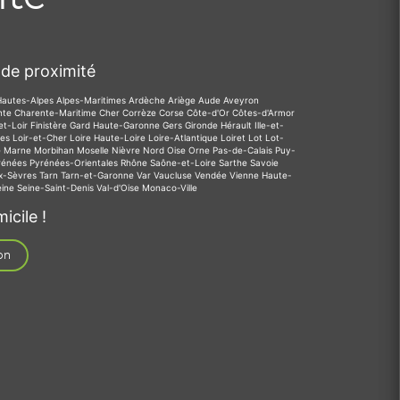
de proximité
Hautes-Alpes
Alpes-Maritimes
Ardèche
Ariège
Aude
Aveyron
nte
Charente-Maritime
Cher
Corrèze
Corse
Côte-d'Or
Côtes-d'Armor
et-Loir
Finistère
Gard
Haute-Garonne
Gers
Gironde
Hérault
Ille-et-
des
Loir-et-Cher
Loire
Haute-Loire
Loire-Atlantique
Loiret
Lot
Lot-
e
Marne
Morbihan
Moselle
Nièvre
Nord
Oise
Orne
Pas-de-Calais
Puy-
rénées
Pyrénées-Orientales
Rhône
Saône-et-Loire
Sarthe
Savoie
x-Sèvres
Tarn
Tarn-et-Garonne
Var
Vaucluse
Vendée
Vienne
Haute-
eine
Seine-Saint-Denis
Val-d'Oise
Monaco-Ville
icile !
on