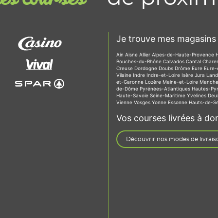
Je trouve mes magasins 
Ain
Aisne
Allier
Alpes-de-Haute-Provence
Bouches-du-Rhône
Calvados
Cantal
Chare
Creuse
Dordogne
Doubs
Drôme
Eure
Eure-
Vilaine
Indre
Indre-et-Loire
Isère
Jura
Lan
et-Garonne
Lozère
Maine-et-Loire
Manch
de-Dôme
Pyrénées-Atlantiques
Hautes-Py
Haute-Savoie
Seine-Maritime
Yvelines
Deu
Vienne
Vosges
Yonne
Essonne
Hauts-de-S
Vos courses livrées à dom
Découvrir nos modes de livrais