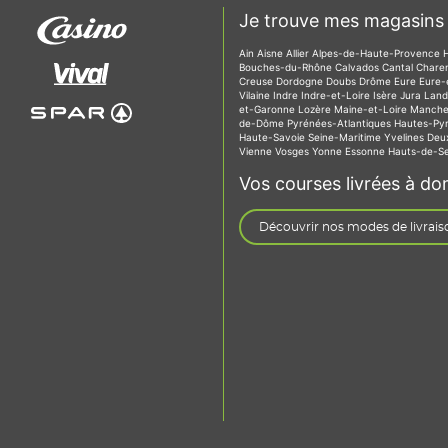
Je trouve mes magasins 
Ain
Aisne
Allier
Alpes-de-Haute-Provence
Bouches-du-Rhône
Calvados
Cantal
Chare
Creuse
Dordogne
Doubs
Drôme
Eure
Eure-
Vilaine
Indre
Indre-et-Loire
Isère
Jura
Lan
et-Garonne
Lozère
Maine-et-Loire
Manch
de-Dôme
Pyrénées-Atlantiques
Hautes-Py
Haute-Savoie
Seine-Maritime
Yvelines
Deu
Vienne
Vosges
Yonne
Essonne
Hauts-de-S
Vos courses livrées à dom
Découvrir nos modes de livrais