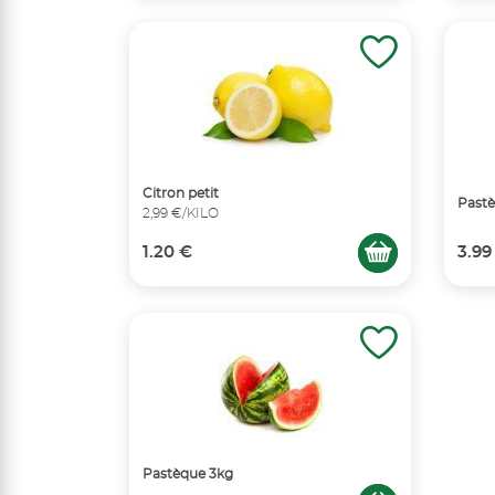
Citron petit
Pastè
2,99 €/KILO
1.20 €
3.99
Pastèque 3kg