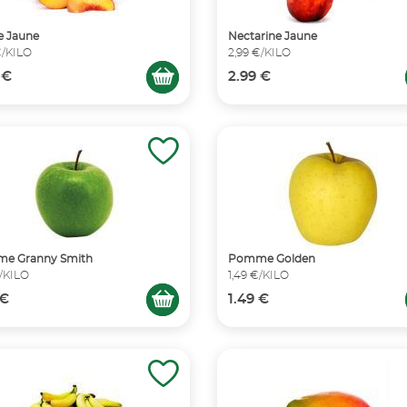
e Jaune
Nectarine Jaune
€/KILO
2,99 €/KILO
 €
2.99 €
e Granny Smith
Pomme Golden
€/KILO
1,49 €/KILO
 €
1.49 €