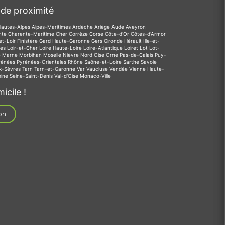
de proximité
Hautes-Alpes
Alpes-Maritimes
Ardèche
Ariège
Aude
Aveyron
nte
Charente-Maritime
Cher
Corrèze
Corse
Côte-d'Or
Côtes-d'Armor
et-Loir
Finistère
Gard
Haute-Garonne
Gers
Gironde
Hérault
Ille-et-
des
Loir-et-Cher
Loire
Haute-Loire
Loire-Atlantique
Loiret
Lot
Lot-
e
Marne
Morbihan
Moselle
Nièvre
Nord
Oise
Orne
Pas-de-Calais
Puy-
rénées
Pyrénées-Orientales
Rhône
Saône-et-Loire
Sarthe
Savoie
x-Sèvres
Tarn
Tarn-et-Garonne
Var
Vaucluse
Vendée
Vienne
Haute-
eine
Seine-Saint-Denis
Val-d'Oise
Monaco-Ville
icile !
on