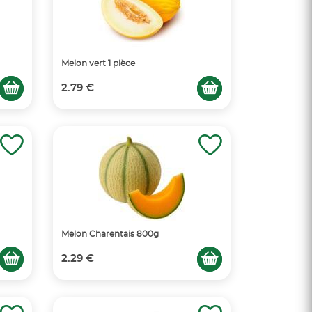
Melon vert 1 pièce
2.79 €
Melon Charentais 800g
2.29 €