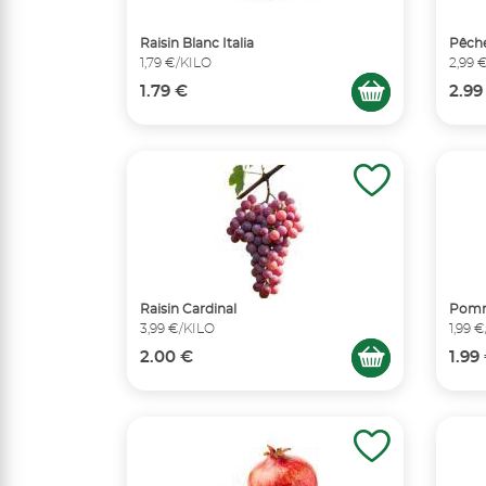
Raisin Blanc Italia
Pêch
1,79 €/KILO
2,99 
1.79 €
2.99
Raisin Cardinal
Pomm
3,99 €/KILO
1,99 
2.00 €
1.99