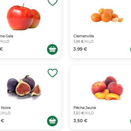
e Gala
Clemenvilla
€/KILO
3,99 €/KILO
 €
3.99 €
 Noire
Pêche Jaune
€/KILO
3,50 €/KILO
 €
3.50 €