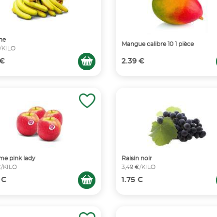
ne
Mangue calibre 10 1 pièce
€/KILO
 €
2.39 €
e pink lady
Raisin noir
€/KILO
3,49 €/KILO
 €
1.75 €