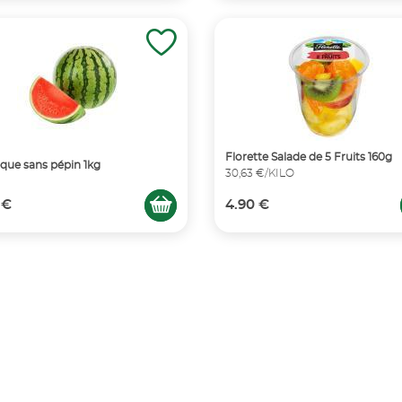
Florette Salade de 5 Fruits 160g
que sans pépin 1kg
30,63 €/KILO
 €
4.90 €