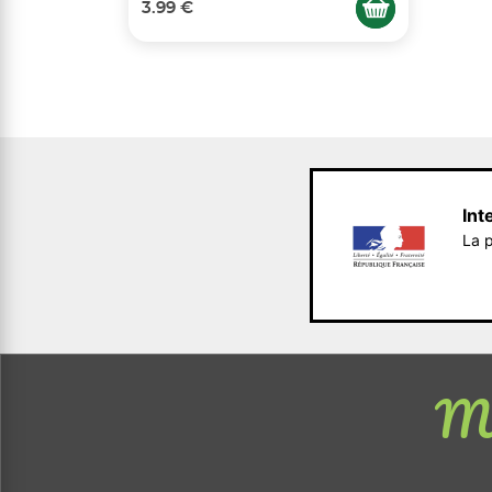
3.99 €
Int
La p
Me