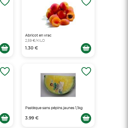
Abricot en vrac
2,59 €/KILO
1.30 €
Pastèque sans pépins jaunes 1,1kg
3.99 €