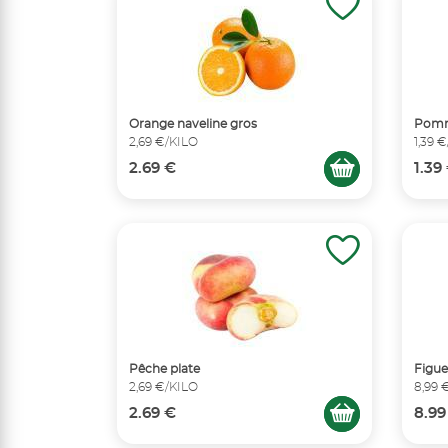
Orange naveline gros
Pomm
2,69 €/KILO
1,39 
2.69 €
1.39
Pêche plate
Figue
2,69 €/KILO
8,99 
2.69 €
8.99