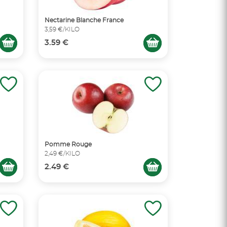
Nectarine Blanche France
3,59 €/KILO
3.59 €
Pomme Rouge
2,49 €/KILO
2.49 €