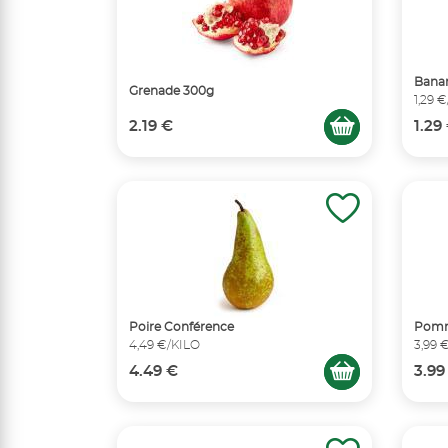
Bana
Grenade 300g
1,29 
2.19 €
1.29
Poire Conférence
Pomm
4,49 €/KILO
3,99 
4.49 €
3.99