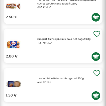
Harrys Pain de mie extra moelleux complet sans
sucres ajoutés sans additifs 280g
8,93 €/KILO
2.50 €
Jacquet Pains spéciaux pour hot dogs 240g
11,67 €/KILO
2.80 €
Leader Price Pain hamburger x4 330g
4,55 €/KILO
1.50 €