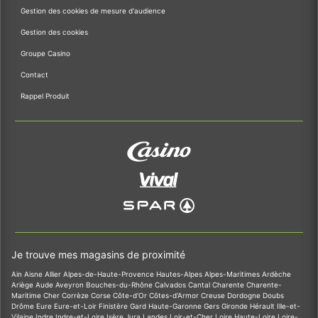
Gestion des cookies de mesure d'audience
Gestion des cookies
Groupe Casino
Contact
Rappel Produit
Je trouve mes magasins de proximité
Ain
Aisne
Allier
Alpes-de-Haute-Provence
Hautes-Alpes
Alpes-Maritimes
Ardèche
Ariège
Aude
Aveyron
Bouches-du-Rhône
Calvados
Cantal
Charente
Charente-
Maritime
Cher
Corrèze
Corse
Côte-d'Or
Côtes-d'Armor
Creuse
Dordogne
Doubs
Drôme
Eure
Eure-et-Loir
Finistère
Gard
Haute-Garonne
Gers
Gironde
Hérault
Ille-et-
Vilaine
Indre
Indre-et-Loire
Isère
Jura
Landes
Loir-et-Cher
Loire
Haute-Loire
Loire-