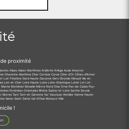
ité
de proximité
Hautes-Alpes
Alpes-Maritimes
Ardèche
Ariège
Aude
Aveyron
nte
Charente-Maritime
Cher
Corrèze
Corse
Côte-d'Or
Côtes-d'Armor
et-Loir
Finistère
Gard
Haute-Garonne
Gers
Gironde
Hérault
Ille-et-
des
Loir-et-Cher
Loire
Haute-Loire
Loire-Atlantique
Loiret
Lot
Lot-
e
Marne
Morbihan
Moselle
Nièvre
Nord
Oise
Orne
Pas-de-Calais
Puy-
rénées
Pyrénées-Orientales
Rhône
Saône-et-Loire
Sarthe
Savoie
x-Sèvres
Tarn
Tarn-et-Garonne
Var
Vaucluse
Vendée
Vienne
Haute-
eine
Seine-Saint-Denis
Val-d'Oise
Monaco-Ville
icile !
on