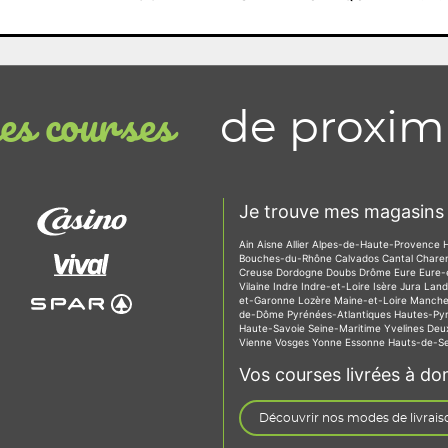
de proxim
s courses
Je trouve mes magasins 
Ain
Aisne
Allier
Alpes-de-Haute-Provence
Bouches-du-Rhône
Calvados
Cantal
Chare
Creuse
Dordogne
Doubs
Drôme
Eure
Eure-
Vilaine
Indre
Indre-et-Loire
Isère
Jura
Lan
et-Garonne
Lozère
Maine-et-Loire
Manch
de-Dôme
Pyrénées-Atlantiques
Hautes-Py
Haute-Savoie
Seine-Maritime
Yvelines
Deu
Vienne
Vosges
Yonne
Essonne
Hauts-de-S
Vos courses livrées à dom
Découvrir nos modes de livrais