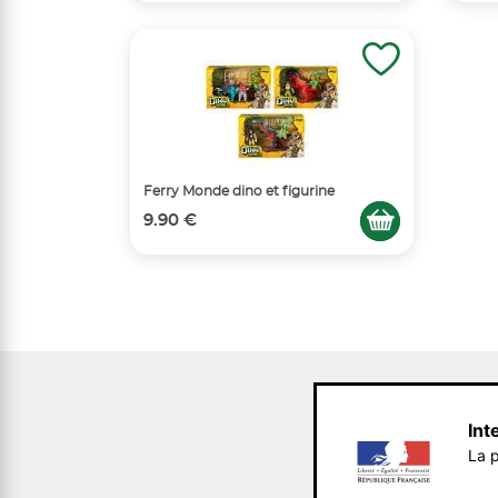
Ferry Monde dino et figurine
9.90 €
Int
La p