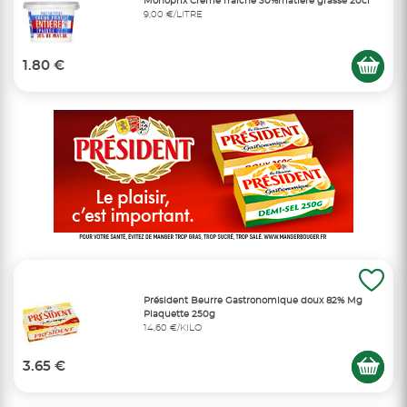
Monoprix Crème fraîche 30%matiere grasse 20cl
9,00 €/LITRE
1.80 €
Président Beurre Gastronomique doux 82% Mg
Plaquette 250g
14,60 €/KILO
3.65 €