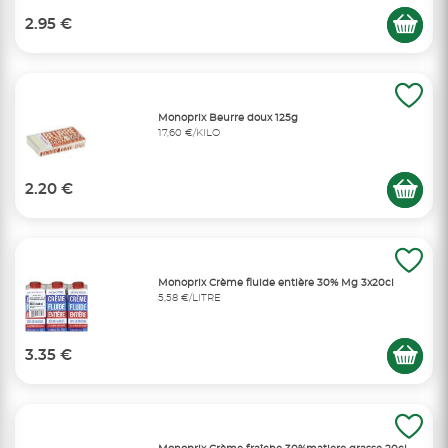
2.95 €
Monoprix Beurre doux 125g
17,60 €/KILO
2.20 €
Monoprix Crème fluide entière 30% Mg 3x20cl
5,58 €/LITRE
3.35 €