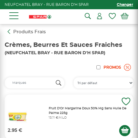
NEUFCHATEL BRAY - RUE BARON D'H SPAR
Changer
Produits Frais
Crèmes, Beurres Et Sauces Fraiches
(NEUFCHATEL BRAY - RUE BARON D'H SPAR)
PROMOS
Fruit D'Or Margarine Doux 50% Mg Sans Huile De
Palme 225g
13,11 €/KILO
2.95 €