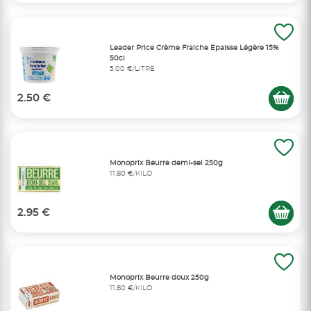
Leader Price Crème Fraiche Epaisse Légère 15%
50cl
5,00 €/LITRE
2.50 €
Monoprix Beurre demi-sel 250g
11,80 €/KILO
2.95 €
Monoprix Beurre doux 250g
11,80 €/KILO