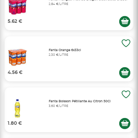
2,84 €/LITRE
5.62 €
Fanta Orange 6x33cl
2,30 €/LITRE
4.56 €
Fanta Boisson Pétillante Au Citron 50Cl
3,60 €/LITRE
1.80 €