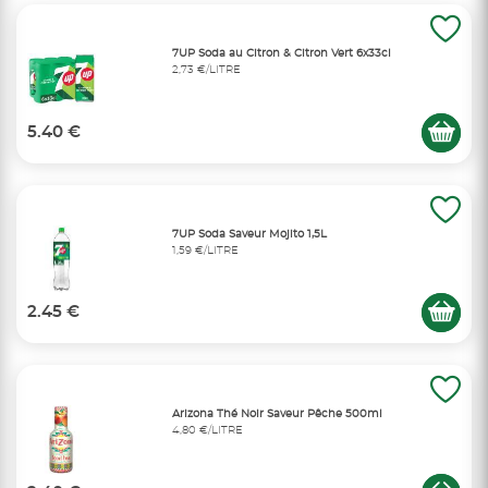
7UP Soda au Citron & Citron Vert 6x33cl
2,73 €/LITRE
5.40 €
7UP Soda Saveur Mojito 1,5L
1,59 €/LITRE
2.45 €
Arizona Thé Noir Saveur Pêche 500ml
4,80 €/LITRE