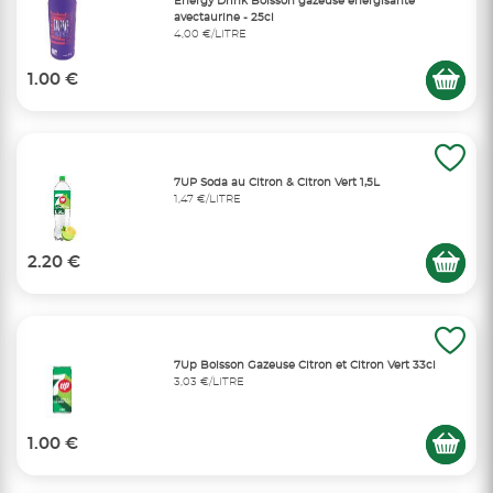
Energy Drink Boisson gazeuse énergisante
avectaurine - 25cl
4,00 €/LITRE
1.00 €
7UP Soda au Citron & Citron Vert 1,5L
1,47 €/LITRE
2.20 €
7Up Boisson Gazeuse Citron et Citron Vert 33cl
3,03 €/LITRE
1.00 €