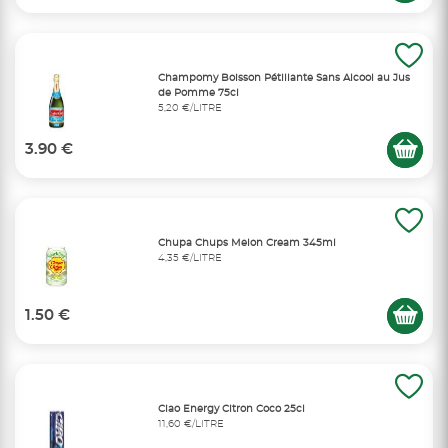
Champomy Boisson Pétillante Sans Alcool au Jus
de Pomme 75cl
5,20 €/LITRE
3.90 €
Chupa Chups Melon Cream 345ml
4,35 €/LITRE
1.50 €
Ciao Energy Citron Coco 25cl
11,60 €/LITRE