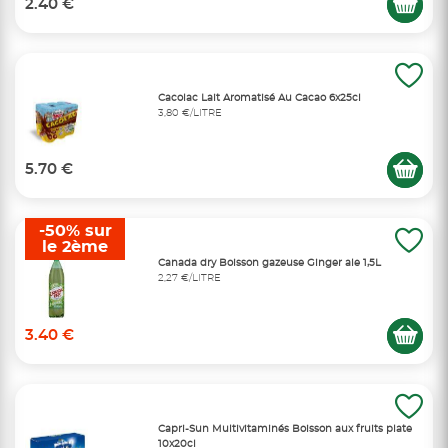
2.40 €
Cacolac Lait Aromatisé Au Cacao 6x25cl
3,80 €/LITRE
5.70 €
-50% sur
le 2ème
Canada dry Boisson gazeuse Ginger ale 1,5L
2,27 €/LITRE
3.40 €
Capri-Sun Multivitaminés Boisson aux fruits plate
10x20cl