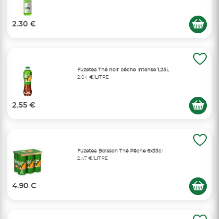
2.30 €
Fuzetea Thé noir pêche intense 1,25L
2,04 €/LITRE
2.55 €
Fuzetea Boisson Thé Pêche 6x33cl
2,47 €/LITRE
4.90 €