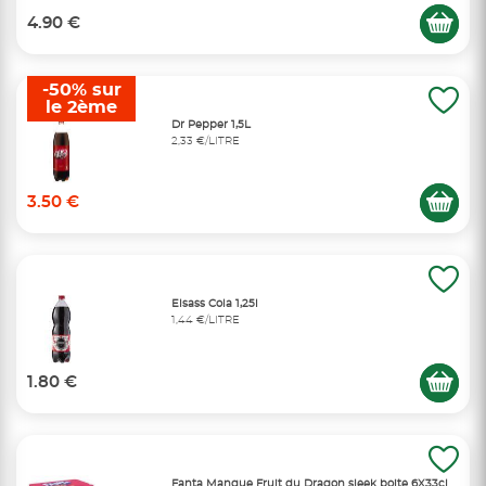
4.90 €
-50% sur
le 2ème
Dr Pepper 1,5L
2,33 €/LITRE
3.50 €
Elsass Cola 1,25l
1,44 €/LITRE
1.80 €
Fanta Mangue Fruit du Dragon sleek boite 6X33cl