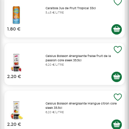
Caraïbos Jus de Fruit Tropical 33cl
5,45 €/LITRE
1.80 €
Celsius Boisson énergisante fraise fruit de la
passion core sleek 35.5cl
6,20 €/LITRE
2.20 €
Celsius Boisson énergisante Mangue citron core
sleek 35.5cl
6,20 €/LITRE
2.20 €