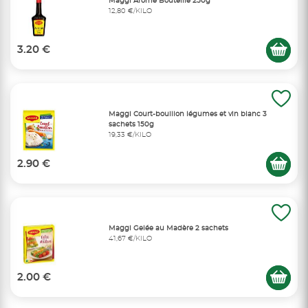
Maggi Arome Bouteille 250g
12,80 €/KILO
3.20 €
Maggi Court-bouillon légumes et vin blanc 3
sachets 150g
19,33 €/KILO
2.90 €
Maggi Gelée au Madère 2 sachets
41,67 €/KILO
2.00 €