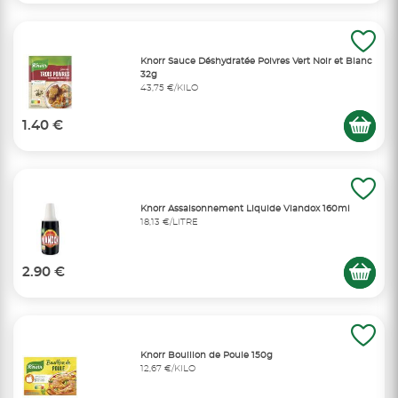
Knorr Sauce Déshydratée Poivres Vert Noir et Blanc
32g
43,75 €/KILO
1.40 €
Knorr Assaisonnement Liquide Viandox 160ml
18,13 €/LITRE
2.90 €
Knorr Bouillon de Poule 150g
12,67 €/KILO