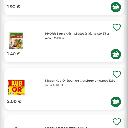
1.90 €
KNORR Sauce déshydratée à l'échalote 33 g
42,42 €/KILO
1.40 €
Maggi Kub Or Bouillon Classique en cubes 128g
15,63 €/KILO
2.00 €