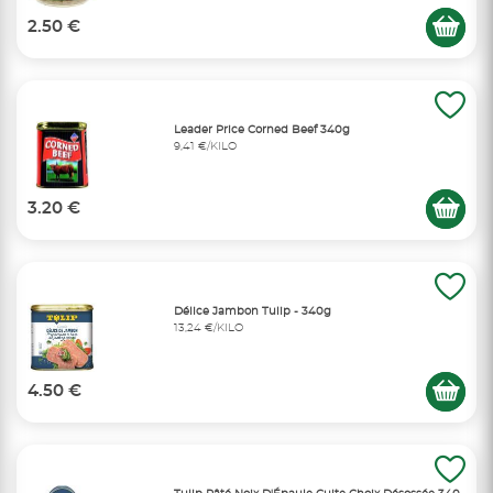
2.50 €
Leader Price Corned Beef 340g
9,41 €/KILO
3.20 €
Délice Jambon Tulip - 340g
13,24 €/KILO
4.50 €