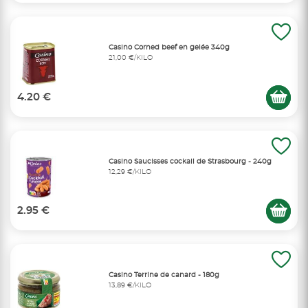
Casino Corned beef en gelée 340g
21,00 €/KILO
4.20 €
Casino Saucisses cockail de Strasbourg - 240g
12,29 €/KILO
2.95 €
Casino Terrine de canard - 180g
13,89 €/KILO