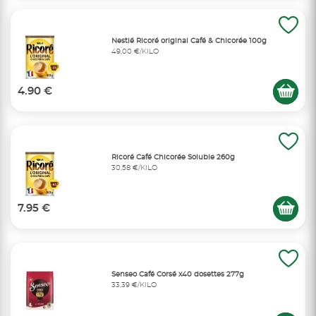
Nestlé Ricoré original Café & Chicorée 100g
49,00 €/KILO
4.90 €
Ricoré Café Chicorée Soluble 260g
30,58 €/KILO
7.95 €
Senseo Café Corsé x40 dosettes 277g
33,39 €/KILO