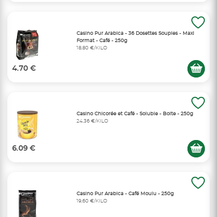
Casino Pur Arabica - 36 Dosettes Souples - Maxi
Format - Café - 250g
18,80 €/KILO
4.70 €
Casino Chicorée et Café - Soluble - Boite - 250g
24,36 €/KILO
6.09 €
Casino Pur Arabica - Café Moulu - 250g
19,60 €/KILO