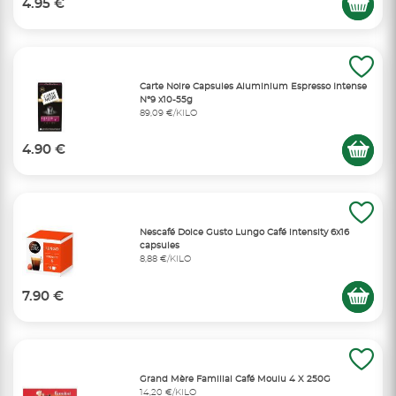
4.95 €
Carte Noire Capsules Aluminium Espresso Intense
N°9 x10-55g
89,09 €/KILO
4.90 €
Nescafé Dolce Gusto Lungo Café intensity 6x16
capsules
8,88 €/KILO
7.90 €
Grand Mère Familial Café Moulu 4 X 250G
14,20 €/KILO