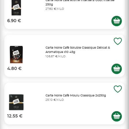
Carte Noire Café Arôme Intense & Gout Intense
250g
27,60 €/KILO
6.90 €
Carte Noire Café Soluble Classique Délicat &
Aromatique x10 45g
106,67 €/KILO
4.80 €
Carte Noire Café Moulu Classique 2x250g
25,10 €/KILO
12.55 €