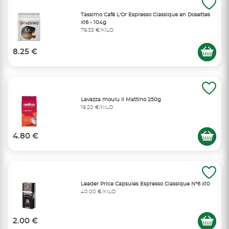
Tassimo Café L'Or Espresso Classique en Dosettes
x16 - 104g
79,33 €/KILO
8.25 €
Lavazza moulu Il Mattino 250g
19,20 €/KILO
4.80 €
Leader Price Capsules Espresso Classique N°6 x10
40,00 €/KILO
2.00 €