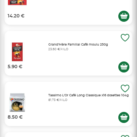
14.20 €
Grand'Mère Familial Café moulu 250g
23,60 €/KILO
5.90 €
Tassimo L'Or Café Long Classique x16 dosettes 104g
81,73 €/KILO
8.50 €