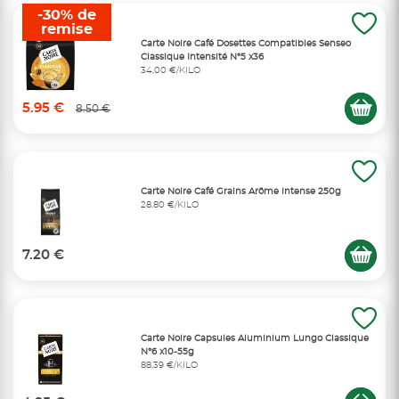
-30% de
remise
Carte Noire Café Dosettes Compatibles Senseo
Classique Intensité N°5 x36
34,00 €/KILO
5.95 €
8.50 €
Carte Noire Café Grains Arôme Intense 250g
28,80 €/KILO
7.20 €
Carte Noire Capsules Aluminium Lungo Classique
N°6 x10-55g
88,39 €/KILO