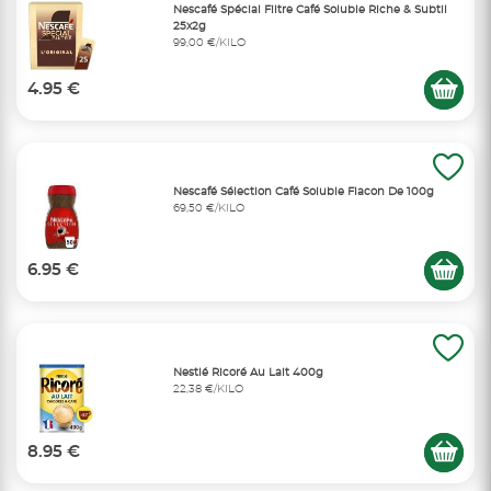
Nescafé Spécial Filtre Café Soluble Riche & Subtil
25x2g
99,00 €/KILO
4.95 €
Nescafé Sélection Café Soluble Flacon De 100g
69,50 €/KILO
6.95 €
Nestlé Ricoré Au Lait 400g
22,38 €/KILO
8.95 €