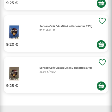
9.25 €
Senseo Café Décaféiné x40 dosettes 277g
33,21 €/KILO
9.20 €
Senseo Café Classique x40 dosettes 277g
33,39 €/KILO
9.25 €