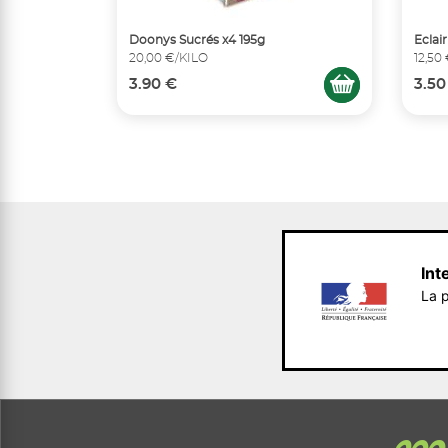
Doonys Sucrés x4 195g
Eclai
20,00 €/KILO
12,50
3.90 €
3.50
Int
La p