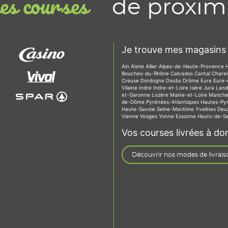
de proxim
s courses
Je trouve mes magasins 
Ain
Aisne
Allier
Alpes-de-Haute-Provence
Bouches-du-Rhône
Calvados
Cantal
Chare
Creuse
Dordogne
Doubs
Drôme
Eure
Eure-
Vilaine
Indre
Indre-et-Loire
Isère
Jura
Lan
et-Garonne
Lozère
Maine-et-Loire
Manch
de-Dôme
Pyrénées-Atlantiques
Hautes-Py
Haute-Savoie
Seine-Maritime
Yvelines
Deu
Vienne
Vosges
Yonne
Essonne
Hauts-de-S
Vos courses livrées à dom
Découvrir nos modes de livrais