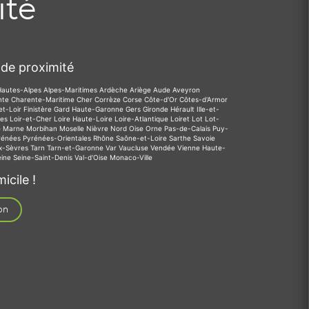
ité
de proximité
Hautes-Alpes
Alpes-Maritimes
Ardèche
Ariège
Aude
Aveyron
nte
Charente-Maritime
Cher
Corrèze
Corse
Côte-d'Or
Côtes-d'Armor
et-Loir
Finistère
Gard
Haute-Garonne
Gers
Gironde
Hérault
Ille-et-
des
Loir-et-Cher
Loire
Haute-Loire
Loire-Atlantique
Loiret
Lot
Lot-
e
Marne
Morbihan
Moselle
Nièvre
Nord
Oise
Orne
Pas-de-Calais
Puy-
rénées
Pyrénées-Orientales
Rhône
Saône-et-Loire
Sarthe
Savoie
x-Sèvres
Tarn
Tarn-et-Garonne
Var
Vaucluse
Vendée
Vienne
Haute-
eine
Seine-Saint-Denis
Val-d'Oise
Monaco-Ville
icile !
on