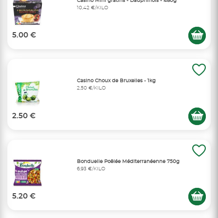
Casino Mini gratins - Dauphinois - 480g
10,42 €/KILO
5.00 €
Casino Choux de Bruxelles - 1kg
2,50 €/KILO
2.50 €
Bonduelle Poêlée Méditerranéenne 750g
6,93 €/KILO
5.20 €