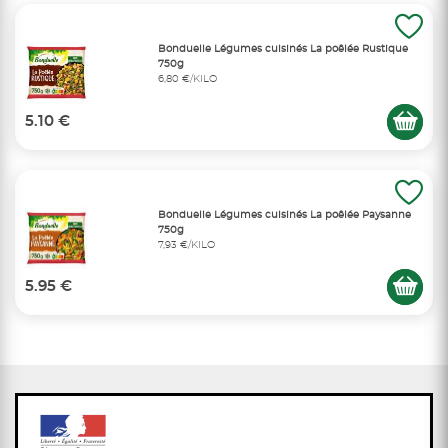
Bonduelle Légumes cuisinés La poêlée Rustique
750g
6,80 €/KILO
5.10 €
Bonduelle Légumes cuisinés La poêlée Paysanne
750g
7,93 €/KILO
5.95 €