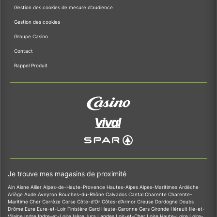
Gestion des cookies de mesure d'audience
Gestion des cookies
Groupe Casino
Contact
Rappel Produit
Je trouve mes magasins de proximité
Ain
Aisne
Allier
Alpes-de-Haute-Provence
Hautes-Alpes
Alpes-Maritimes
Ardèche
Ariège
Aude
Aveyron
Bouches-du-Rhône
Calvados
Cantal
Charente
Charente-
Maritime
Cher
Corrèze
Corse
Côte-d'Or
Côtes-d'Armor
Creuse
Dordogne
Doubs
Drôme
Eure
Eure-et-Loir
Finistère
Gard
Haute-Garonne
Gers
Gironde
Hérault
Ille-et-
Vilaine
Indre
Indre-et-Loire
Isère
Jura
Landes
Loir-et-Cher
Loire
Haute-Loire
Loire-