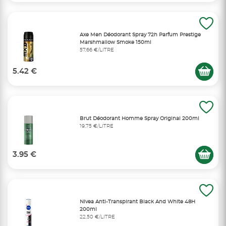
Axe Men Déodorant Spray 72h Parfum Prestige
Marshmallow Smoke 150ml
57,66 €/LITRE
5.42 €
Brut Déodorant Homme Spray Original 200ml
19,75 €/LITRE
3.95 €
Nivea Anti-Transpirant Black And White 48H
200ml
22,50 €/LITRE