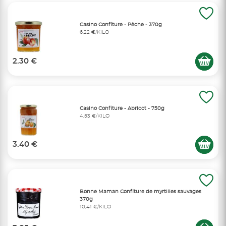
Casino Confiture - Pêche - 370g
6,22 €/KILO
2.30 €
Casino Confiture - Abricot - 750g
4,53 €/KILO
3.40 €
Bonne Maman Confiture de myrtilles sauvages
370g
10,41 €/KILO