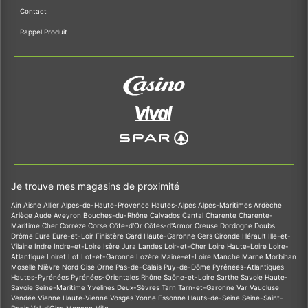
Contact
Rappel Produit
Je trouve mes magasins de proximité
Ain
Aisne
Allier
Alpes-de-Haute-Provence
Hautes-Alpes
Alpes-Maritimes
Ardèche
Ariège
Aude
Aveyron
Bouches-du-Rhône
Calvados
Cantal
Charente
Charente-
Maritime
Cher
Corrèze
Corse
Côte-d'Or
Côtes-d'Armor
Creuse
Dordogne
Doubs
Drôme
Eure
Eure-et-Loir
Finistère
Gard
Haute-Garonne
Gers
Gironde
Hérault
Ille-et-
Vilaine
Indre
Indre-et-Loire
Isère
Jura
Landes
Loir-et-Cher
Loire
Haute-Loire
Loire-
Atlantique
Loiret
Lot
Lot-et-Garonne
Lozère
Maine-et-Loire
Manche
Marne
Morbihan
Moselle
Nièvre
Nord
Oise
Orne
Pas-de-Calais
Puy-de-Dôme
Pyrénées-Atlantiques
Hautes-Pyrénées
Pyrénées-Orientales
Rhône
Saône-et-Loire
Sarthe
Savoie
Haute-
Savoie
Seine-Maritime
Yvelines
Deux-Sèvres
Tarn
Tarn-et-Garonne
Var
Vaucluse
Vendée
Vienne
Haute-Vienne
Vosges
Yonne
Essonne
Hauts-de-Seine
Seine-Saint-
Denis
Val-d'Oise
Monaco-Ville