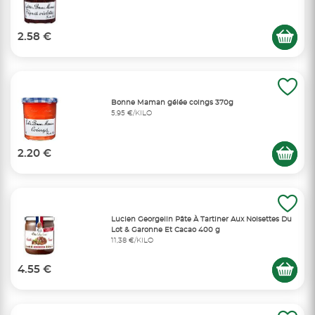
2.58 €
Bonne Maman gélée coings 370g
5,95 €/KILO
2.20 €
Lucien Georgelin Pâte À Tartiner Aux Noisettes Du
Lot & Garonne Et Cacao 400 g
11,38 €/KILO
4.55 €