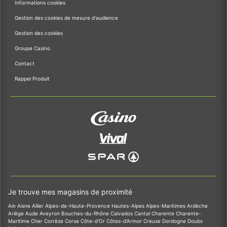
Informations cookies
Gestion des cookies de mesure d'audience
Gestion des cookies
Groupe Casino
Contact
Rappel Produit
Je trouve mes magasins de proximité
Ain
Aisne
Allier
Alpes-de-Haute-Provence
Hautes-Alpes
Alpes-Maritimes
Ardèche
Ariège
Aude
Aveyron
Bouches-du-Rhône
Calvados
Cantal
Charente
Charente-
Maritime
Cher
Corrèze
Corse
Côte-d'Or
Côtes-d'Armor
Creuse
Dordogne
Doubs