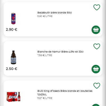
Belzébuth bière blonde 50cl
5,80 €/LITRE
2.90 €
Blanche de Namur Bière 4,5% vol 33cl
7,58 €/LITRE
2.50 €
BUD King of beers Bière blonde en bouteilles
12x25cL
5,97 €/LITRE