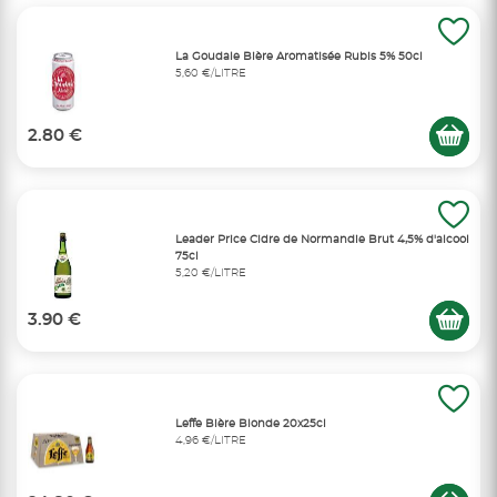
La Goudale Bière Aromatisée Rubis 5% 50cl
5,60 €/LITRE
2.80 €
Leader Price Cidre de Normandie Brut 4,5% d'alcool
75cl
5,20 €/LITRE
3.90 €
Leffe Bière Blonde 20x25cl
4,96 €/LITRE