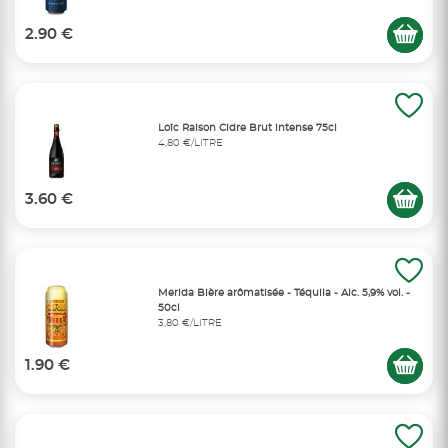
2.90 €
Loïc Raison Cidre Brut intense 75cl
4,80 €/LITRE
3.60 €
Merida Bière arômatisée - Téquila - Alc. 5,9% vol. -
50cl
3,80 €/LITRE
1.90 €