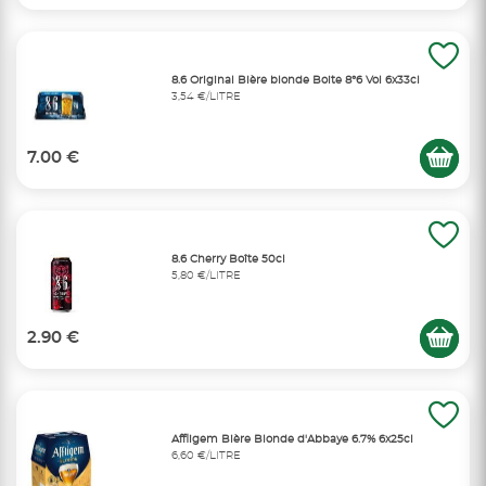
8.6 Original Bière blonde Boite 8°6 Vol 6x33cl
3,54 €/LITRE
7.00 €
8.6 Cherry Boîte 50cl
5,80 €/LITRE
2.90 €
Affligem Bière Blonde d'Abbaye 6.7% 6x25cl
6,60 €/LITRE