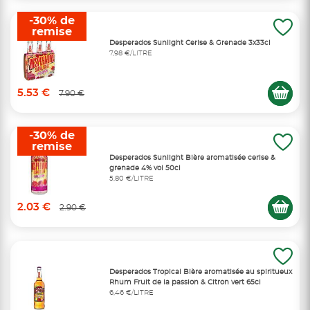
-30% de
remise
Desperados Sunlight Cerise & Grenade 3x33cl
7,98 €/LITRE
5.53 €
7.90 €
-30% de
remise
Desperados Sunlight Bière aromatisée cerise &
grenade 4% vol 50cl
5,80 €/LITRE
2.03 €
2.90 €
Desperados Tropical Bière aromatisée au spiritueux
Rhum Fruit de la passion & Citron vert 65cl
6,46 €/LITRE