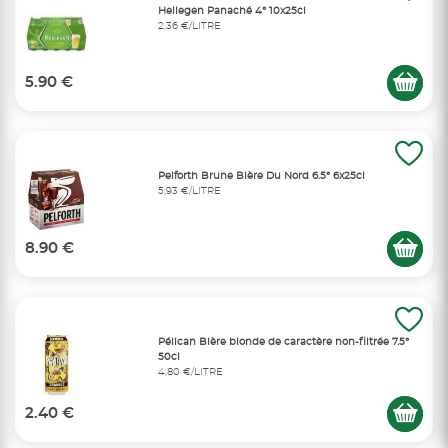
Hellegen Panaché 4° 10x25cl
2,36 €/LITRE
5.90 €
Pelforth Brune Bière Du Nord 6.5° 6x25cl
5,93 €/LITRE
8.90 €
Pélican Bière blonde de caractère non-filtrée 7.5°
50cl
4,80 €/LITRE
2.40 €