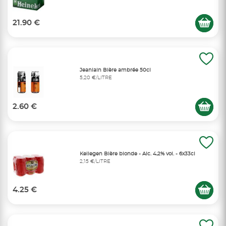
21.90 €
Jeanlain Bière ambrée 50cl
5,20 €/LITRE
2.60 €
Kellegen Bière blonde - Alc. 4,2% vol. - 6x33cl
2,15 €/LITRE
4.25 €