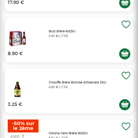
17.90 €
Bud Bière 6x25cl
5,93 €/LITRE
8.90 €
Chouffe Bière Blonde Artisanale 33cl
9,85 €/LITRE
3.25 €
-50% sur
le 2ème
Corona Cero Bière 6x33cl