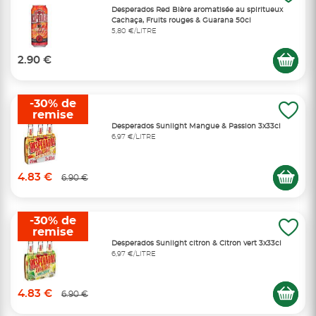
Desperados Red Bière aromatisée au spiritueux
Cachaça, Fruits rouges & Guarana 50cl
5,80 €/LITRE
2.90 €
-30% de
remise
Desperados Sunlight Mangue & Passion 3x33cl
6,97 €/LITRE
4.83 €
6.90 €
-30% de
remise
Desperados Sunlight citron & Citron vert 3x33cl
6,97 €/LITRE
4.83 €
6.90 €