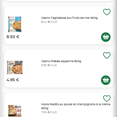
Casino Tagliatelles aux fruits de mer 900g
9,44 €/KILO
8.50 €
Casino Poêlée paysanne 900g
5,50 €/KILO
4.95 €
Marie Risotto au poulet et champignons à la crème
900g
7,00 €/KILO