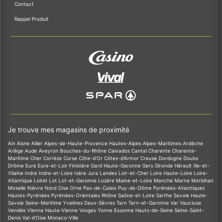
Contact
Rappel Produit
Je trouve mes magasins de proximité
Ain
Aisne
Allier
Alpes-de-Haute-Provence
Hautes-Alpes
Alpes-Maritimes
Ardèche
Ariège
Aude
Aveyron
Bouches-du-Rhône
Calvados
Cantal
Charente
Charente-
Maritime
Cher
Corrèze
Corse
Côte-d'Or
Côtes-d'Armor
Creuse
Dordogne
Doubs
Drôme
Eure
Eure-et-Loir
Finistère
Gard
Haute-Garonne
Gers
Gironde
Hérault
Ille-et-
Vilaine
Indre
Indre-et-Loire
Isère
Jura
Landes
Loir-et-Cher
Loire
Haute-Loire
Loire-
Atlantique
Loiret
Lot
Lot-et-Garonne
Lozère
Maine-et-Loire
Manche
Marne
Morbihan
Moselle
Nièvre
Nord
Oise
Orne
Pas-de-Calais
Puy-de-Dôme
Pyrénées-Atlantiques
Hautes-Pyrénées
Pyrénées-Orientales
Rhône
Saône-et-Loire
Sarthe
Savoie
Haute-
Savoie
Seine-Maritime
Yvelines
Deux-Sèvres
Tarn
Tarn-et-Garonne
Var
Vaucluse
Vendée
Vienne
Haute-Vienne
Vosges
Yonne
Essonne
Hauts-de-Seine
Seine-Saint-
Denis
Val-d'Oise
Monaco-Ville