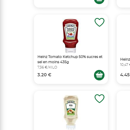
Heinz Tomato Ketchup 50% sucres et
Hein
sel en moins 435g
10,47
7,36 €/KILO
3.20 €
4.45