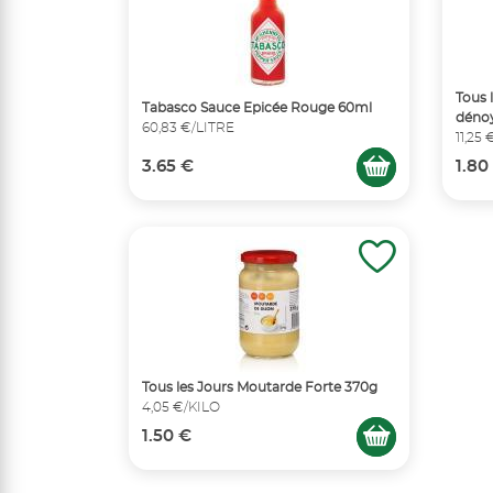
Tous 
Tabasco Sauce Epicée Rouge 60ml
dénoy
60,83 €/LITRE
11,25
3.65 €
1.80
Tous les Jours Moutarde Forte 370g
4,05 €/KILO
1.50 €