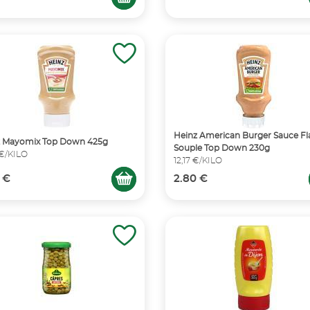
Heinz American Burger Sauce F
z Mayomix Top Down 425g
Souple Top Down 230g
 €/KILO
12,17 €/KILO
 €
2.80 €