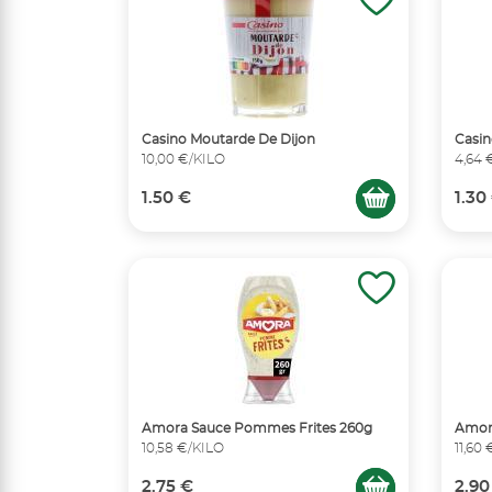
Casino Moutarde De Dijon
Casin
10,00 €/KILO
4,64 
1.50 €
1.30
Amora Sauce Pommes Frites 260g
Amora
10,58 €/KILO
11,60
2.75 €
2.90