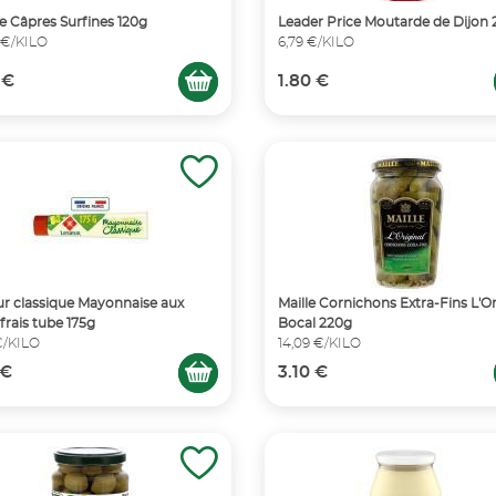
 Câpres Surfines 120g
Leader Price Moutarde de Dijon 
 €/KILO
6,79 €/KILO
 €
1.80 €
ur classique Mayonnaise aux
Maille Cornichons Extra-Fins L'Or
frais tube 175g
Bocal 220g
€/KILO
14,09 €/KILO
 €
3.10 €