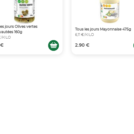
les jours Olives vertes
Tous les jours Mayonnaise 475g
autées 160g
6,11 €/KILO
 €/KILO
 €
2.90 €