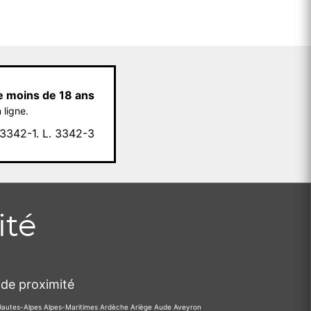
e moins de 18 ans
 ligne.
342-1. L. 3342-3
ité
de proximité
Hautes-Alpes
Alpes-Maritimes
Ardèche
Ariège
Aude
Aveyron