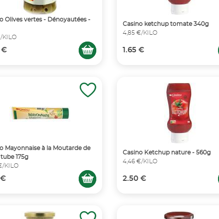
o Olives vertes - Dénoyautées -
Casino ketchup tomate 340g
4,85 €/KILO
€/KILO
 €
1.65 €
o Mayonnaise à la Moutarde de
Casino Ketchup nature - 560g
 tube 175g
4,46 €/KILO
€/KILO
 €
2.50 €