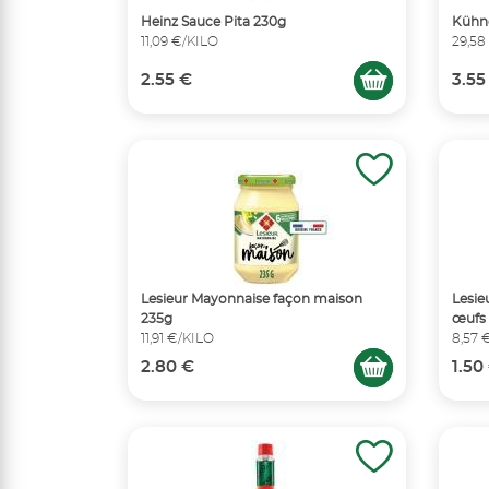
Heinz Sauce Pita 230g
Kühne
11,09 €/KILO
29,58
2.55 €
3.55
Lesieur Mayonnaise façon maison
Lesie
235g
œufs 
11,91 €/KILO
8,57 
2.80 €
1.50