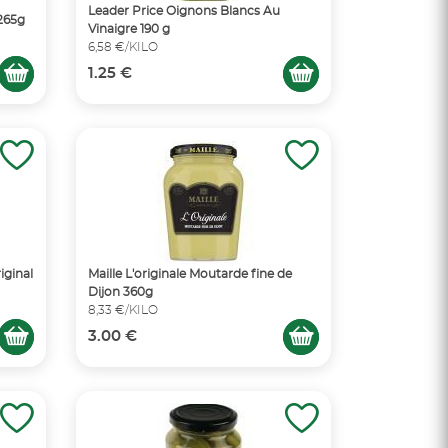
Leader Price Oignons Blancs Au
265g
Vinaigre 190 g
6,58 €/KILO
1.25 €
iginal
Maille L'originale Moutarde fine de
Dijon 360g
8,33 €/KILO
3.00 €