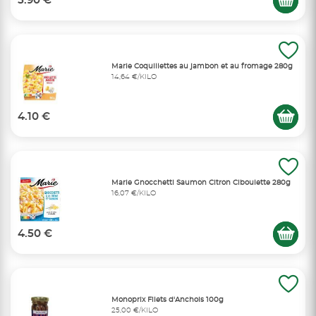
5.90 €
Marie Coquillettes au jambon et au fromage 280g
14,64 €/KILO
4.10 €
Marie Gnocchetti Saumon Citron Ciboulette 280g
16,07 €/KILO
4.50 €
Monoprix Filets d'Anchois 100g
25,00 €/KILO