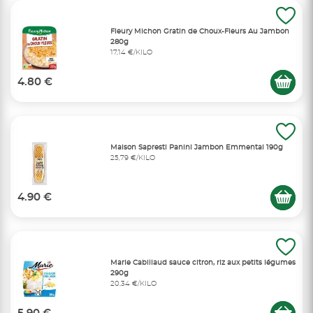
Fleury Michon Gratin de Choux-Fleurs Au Jambon
280g
17,14 €/KILO
4.80 €
Maison Sapresti Panini Jambon Emmental 190g
25,79 €/KILO
4.90 €
Marie Cabillaud sauce citron, riz aux petits légumes
290g
20,34 €/KILO