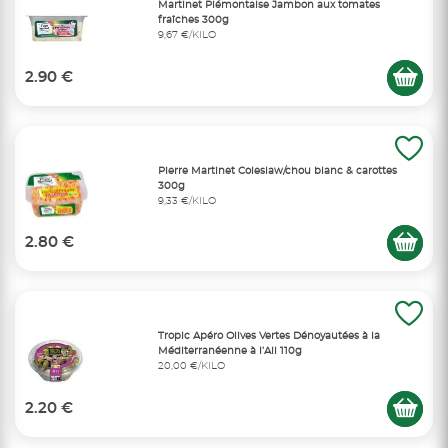
Martinet Piémontaise Jambon aux tomates
fraîches 300g
9,67 €/KILO
2.90 €
Pierre Martinet Coleslaw/chou blanc & carottes
300g
9,33 €/KILO
2.80 €
Tropic Apéro Olives Vertes Dénoyautées à la
Méditerranéenne à l’Ail 110g
20,00 €/KILO
2.20 €