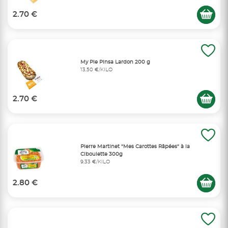
2.70 €
My Pie Pinsa Lardon 200 g
13,50 €/KILO
2.70 €
Pierre Martinet "Mes Carottes Râpées" à la
Ciboulette 300g
9,33 €/KILO
2.80 €