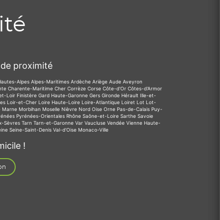
ité
de proximité
Hautes-Alpes
Alpes-Maritimes
Ardèche
Ariège
Aude
Aveyron
nte
Charente-Maritime
Cher
Corrèze
Corse
Côte-d'Or
Côtes-d'Armor
et-Loir
Finistère
Gard
Haute-Garonne
Gers
Gironde
Hérault
Ille-et-
des
Loir-et-Cher
Loire
Haute-Loire
Loire-Atlantique
Loiret
Lot
Lot-
e
Marne
Morbihan
Moselle
Nièvre
Nord
Oise
Orne
Pas-de-Calais
Puy-
rénées
Pyrénées-Orientales
Rhône
Saône-et-Loire
Sarthe
Savoie
x-Sèvres
Tarn
Tarn-et-Garonne
Var
Vaucluse
Vendée
Vienne
Haute-
eine
Seine-Saint-Denis
Val-d'Oise
Monaco-Ville
icile !
on