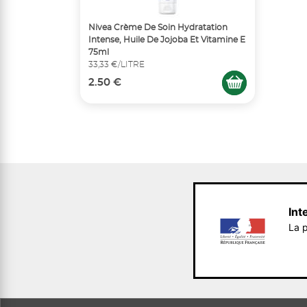
Nivea Crème De Soin Hydratation
Intense, Huile De Jojoba Et Vitamine E
75ml
33,33 €/LITRE
2.50 €
Int
La p