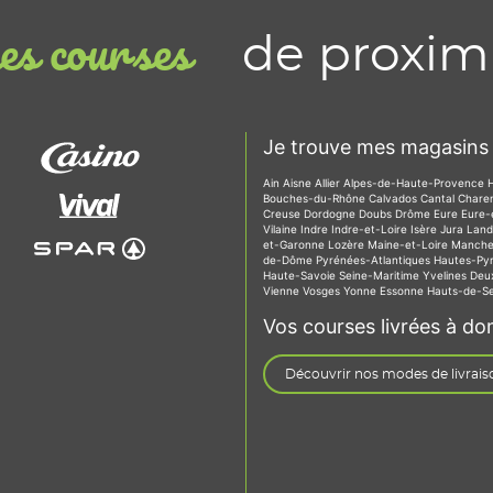
de proxim
s courses
Je trouve mes magasins 
Ain
Aisne
Allier
Alpes-de-Haute-Provence
Bouches-du-Rhône
Calvados
Cantal
Chare
Creuse
Dordogne
Doubs
Drôme
Eure
Eure-
Vilaine
Indre
Indre-et-Loire
Isère
Jura
Lan
et-Garonne
Lozère
Maine-et-Loire
Manch
de-Dôme
Pyrénées-Atlantiques
Hautes-Py
Haute-Savoie
Seine-Maritime
Yvelines
Deu
Vienne
Vosges
Yonne
Essonne
Hauts-de-S
Vos courses livrées à dom
Découvrir nos modes de livrais