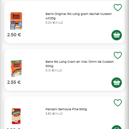
Ben's Original Riz Long grain Sachet Cuisson
4x125g
5,00 €/KILO
2.50 €
Bens Riz Long Grain en Vrac 10mn de Cuisson
500g
5,10 €/KILO
2.55 €
Panzani Semoule Fine 500g
3,60 €/KILO