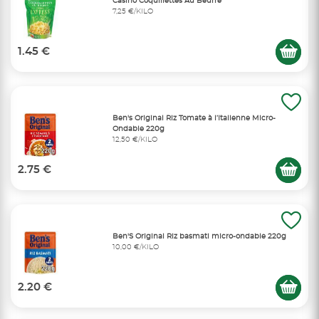
Casino Coquillettes Au Beurre
7,25 €/KILO
1.45 €
Ben's Original Riz Tomate à l’Italienne Micro-
Ondable 220g
12,50 €/KILO
2.75 €
Ben'S Original Riz basmati micro-ondable 220g
10,00 €/KILO
2.20 €