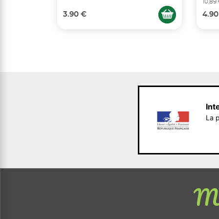
10,89
3.90 €
4.90
Int
La p
Me