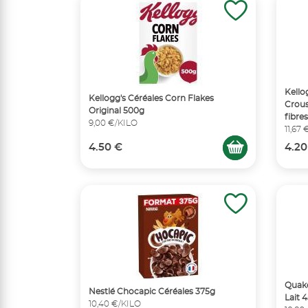
Kello
Kellogg's Céréales Corn Flakes
Crous
Original 500g
fibre
9,00 €/KILO
11,67
4.50 €
4.20
Quake
Nestlé Chocapic Céréales 375g
Lait 
10,40 €/KILO