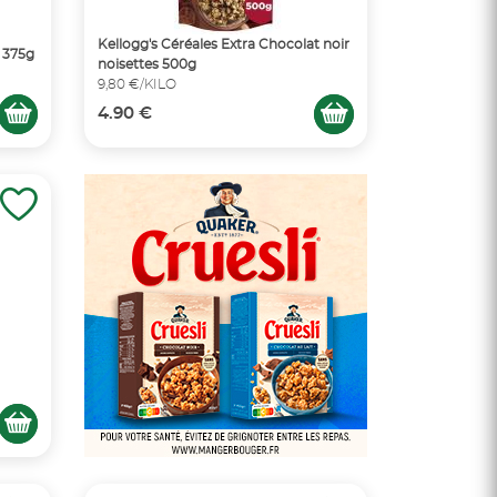
Kellogg's Céréales Extra Chocolat noir
 375g
noisettes 500g
9,80 €/KILO
4.90 €