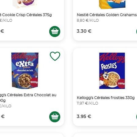
é Cookie Crisp Céréales 375g
Nestlé Céréales Golden Grahams
 €/KILO
8,80 €/KILO
 €
3.30 €
gg's Céréales Extra Chocolat au
Kellogg's Céréales frosties 330g
500g
11,97 €/KILO
€/KILO
 €
3.95 €