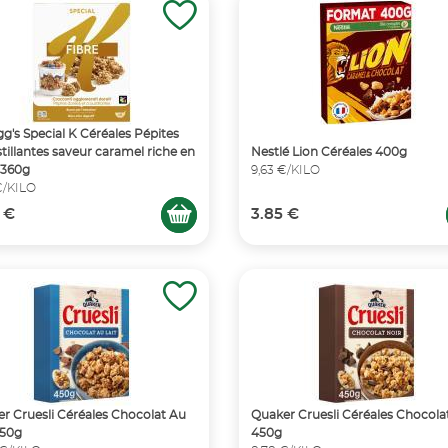
gg's Special K Céréales Pépites
tillantes saveur caramel riche en
Nestlé Lion Céréales 400g
s360g
9,63 €/KILO
 €/KILO
 €
3.85 €
r Cruesli Céréales Chocolat Au
Quaker Cruesli Céréales Chocola
450g
450g