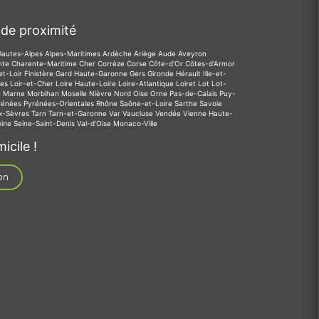
de proximité
Hautes-Alpes
Alpes-Maritimes
Ardèche
Ariège
Aude
Aveyron
nte
Charente-Maritime
Cher
Corrèze
Corse
Côte-d'Or
Côtes-d'Armor
et-Loir
Finistère
Gard
Haute-Garonne
Gers
Gironde
Hérault
Ille-et-
des
Loir-et-Cher
Loire
Haute-Loire
Loire-Atlantique
Loiret
Lot
Lot-
e
Marne
Morbihan
Moselle
Nièvre
Nord
Oise
Orne
Pas-de-Calais
Puy-
rénées
Pyrénées-Orientales
Rhône
Saône-et-Loire
Sarthe
Savoie
x-Sèvres
Tarn
Tarn-et-Garonne
Var
Vaucluse
Vendée
Vienne
Haute-
eine
Seine-Saint-Denis
Val-d'Oise
Monaco-Ville
icile !
on