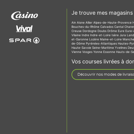
Je trouve mes magasins 
Ain
Aisne
Allier
Alpes-de-Haute-Provence
Bouches-du-Rhône
Calvados
Cantal
Chare
Creuse
Dordogne
Doubs
Drôme
Eure
Eure-
Vilaine
Indre
Indre-et-Loire
Isère
Jura
Lan
et-Garonne
Lozère
Maine-et-Loire
Manch
de-Dôme
Pyrénées-Atlantiques
Hautes-Py
Haute-Savoie
Seine-Maritime
Yvelines
Deu
Vienne
Vosges
Yonne
Essonne
Hauts-de-S
Vos courses livrées à dom
Découvrir nos modes de livrais