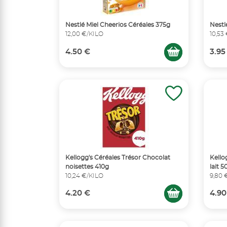
Nestlé Miel Cheerios Céréales 375g
Nestl
12,00 €/KILO
10,53
4.50 €
3.95
Kellogg's Céréales Trésor Chocolat
Kello
noisettes 410g
lait 
10,24 €/KILO
9,80 
4.20 €
4.90