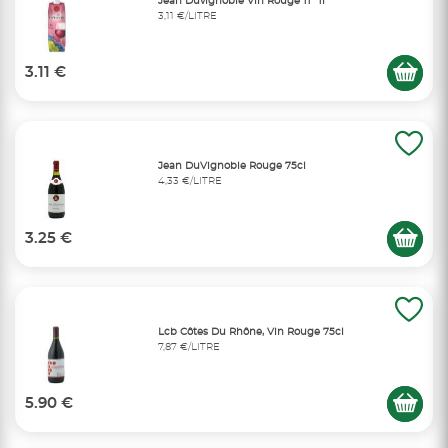
Jean Duvignoble Vin Rouge 11° 1l
3,11 €/LITRE
3.11 €
Jean DuVignoble Rouge 75cl
4,33 €/LITRE
3.25 €
Lcb Côtes Du Rhône, Vin Rouge 75cl
7,87 €/LITRE
5.90 €