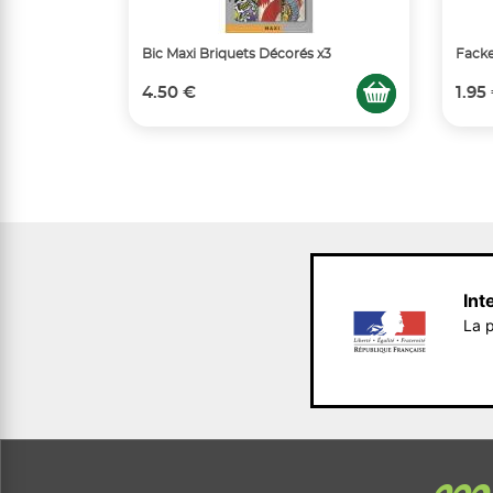
Bic Maxi Briquets Décorés x3
Facke
4.50 €
1.95
Int
La p