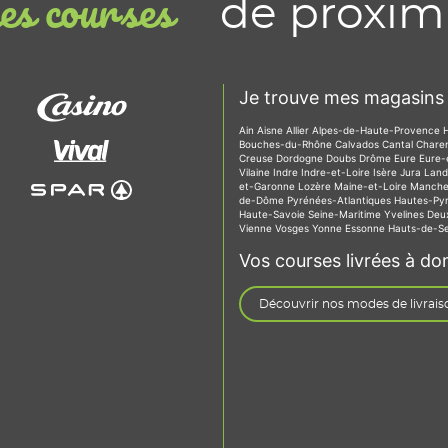
de proxim
s courses
Je trouve mes magasins 
Ain
Aisne
Allier
Alpes-de-Haute-Provence
Bouches-du-Rhône
Calvados
Cantal
Chare
Creuse
Dordogne
Doubs
Drôme
Eure
Eure-
Vilaine
Indre
Indre-et-Loire
Isère
Jura
Lan
et-Garonne
Lozère
Maine-et-Loire
Manch
de-Dôme
Pyrénées-Atlantiques
Hautes-Py
Haute-Savoie
Seine-Maritime
Yvelines
Deu
Vienne
Vosges
Yonne
Essonne
Hauts-de-S
Vos courses livrées à dom
Découvrir nos modes de livrais