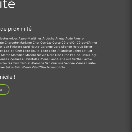
ité
de proximité
Hautes-Alpes
Alpes-Maritimes
Ardèche
Ariège
Aude
Aveyron
nte
Charente-Maritime
Cher
Corrèze
Corse
Côte-d'Or
Côtes-d'Armor
et-Loir
Finistère
Gard
Haute-Garonne
Gers
Gironde
Hérault
Ille-et-
des
Loir-et-Cher
Loire
Haute-Loire
Loire-Atlantique
Loiret
Lot
Lot-
e
Marne
Morbihan
Moselle
Nièvre
Nord
Oise
Orne
Pas-de-Calais
Puy-
rénées
Pyrénées-Orientales
Rhône
Saône-et-Loire
Sarthe
Savoie
x-Sèvres
Tarn
Tarn-et-Garonne
Var
Vaucluse
Vendée
Vienne
Haute-
eine
Seine-Saint-Denis
Val-d'Oise
Monaco-Ville
icile !
on