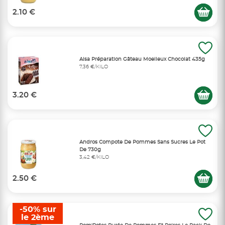
2.10 €
Alsa Préparation Gâteau Moelleux Chocolat 435g
7,36 €/KILO
3.20 €
Andros Compote De Pommes Sans Sucres Le Pot
De 730g
3,42 €/KILO
2.50 €
-50% sur
le 2ème