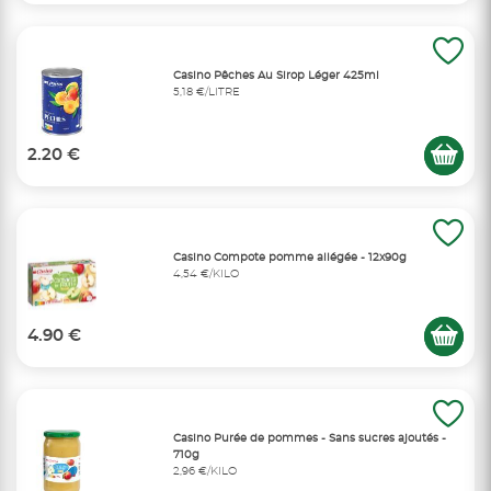
Casino Pêches Au Sirop Léger 425ml
5,18 €/LITRE
2.20 €
Casino Compote pomme allégée - 12x90g
4,54 €/KILO
4.90 €
Casino Purée de pommes - Sans sucres ajoutés -
710g
2,96 €/KILO