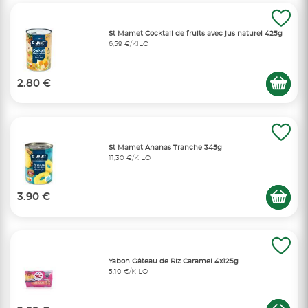
St Mamet Cocktail de fruits avec jus naturel 425g
6,59 €/KILO
2.80 €
St Mamet Ananas Tranche 345g
11,30 €/KILO
3.90 €
Yabon Gâteau de Riz Caramel 4x125g
5,10 €/KILO