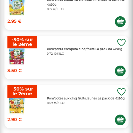
Pom'Potes Purée De Pommes Et Poires Le Pack De
4x90g
8,19 €/KILO
2.95 €
-50% sur
le 2ème
Pom'potes Compote cinq fruits Le pack de 4x90g
9,72 €/KILO
3.50 €
-50% sur
le 2ème
Pom'potes aux cinq fruits jaunes Le pack de 4x90g
8,06 €/KILO
2.90 €