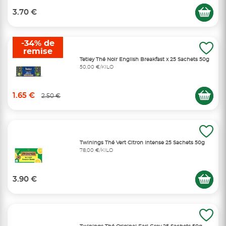
3.70 €
-34% de
remise
Tetley Thé Noir English Breakfast x 25 Sachets 50g
50,00 €/KILO
1.65 €
2.50 €
Twinings Thé Vert Citron Intense 25 Sachets 50g
78,00 €/KILO
3.90 €