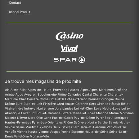
Contact
Rappel Produit
Je trouve mes magasins de proximité
Ain
Aisne
Allier
Alpes-de-Haute-Provence
Hautes-Alpes
Alpes-Maritimes
Ardèche
Ariège
Aude
Aveyron
Bouches-du-Rhône
Calvados
Cantal
Charente
Charente-
Maritime
Cher
Corrèze
Corse
Côte-d'Or
Côtes-d'Armor
Creuse
Dordogne
Doubs
Drôme
Eure
Eure-et-Loir
Finistère
Gard
Haute-Garonne
Gers
Gironde
Hérault
Ille-et-
Vilaine
Indre
Indre-et-Loire
Isère
Jura
Landes
Loir-et-Cher
Loire
Haute-Loire
Loire-
Atlantique
Loiret
Lot
Lot-et-Garonne
Lozère
Maine-et-Loire
Manche
Marne
Morbihan
Moselle
Nièvre
Nord
Oise
Orne
Pas-de-Calais
Puy-de-Dôme
Pyrénées-Atlantiques
Hautes-Pyrénées
Pyrénées-Orientales
Rhône
Saône-et-Loire
Sarthe
Savoie
Haute-
Savoie
Seine-Maritime
Yvelines
Deux-Sèvres
Tarn
Tarn-et-Garonne
Var
Vaucluse
Vendée
Vienne
Haute-Vienne
Vosges
Yonne
Essonne
Hauts-de-Seine
Seine-Saint-
Denis
Val-d'Oise
Monaco-Ville