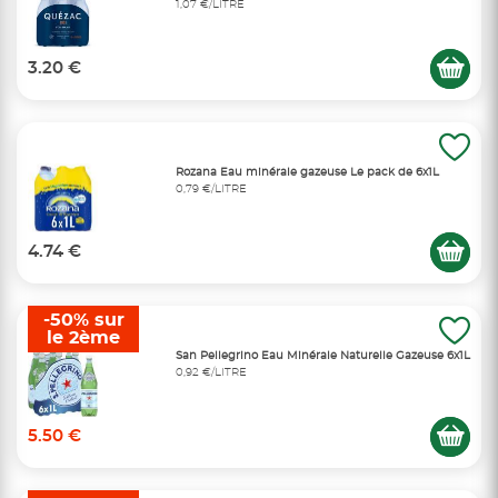
1,07 €/LITRE
3.20 €
Rozana Eau minérale gazeuse Le pack de 6x1L
0,79 €/LITRE
4.74 €
-50% sur
le 2ème
San Pellegrino Eau Minérale Naturelle Gazeuse 6x1L
0,92 €/LITRE
5.50 €