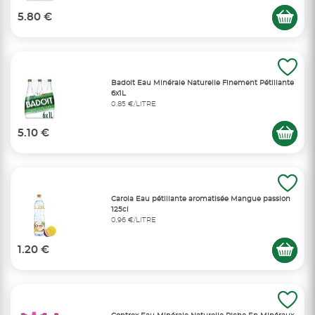
5.80 €
Badoit Eau Minérale Naturelle Finement Pétillante
6x1L
0,85 €/LITRE
5.10 €
Carola Eau pétillante aromatisée Mangue passion
125cl
0,96 €/LITRE
1.20 €