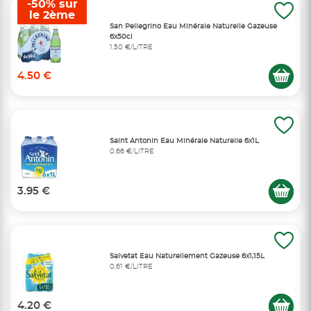
-50% sur
le 2ème
San Pellegrino Eau Minérale Naturelle Gazeuse
6x50cl
1,50 €/LITRE
4.50 €
Saint Antonin Eau Minérale Naturelle 6x1L
0,66 €/LITRE
3.95 €
Salvetat Eau Naturellement Gazeuse 6x1,15L
0,61 €/LITRE
4.20 €