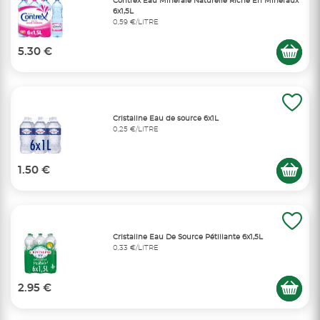
Contrex Eau Minérale Naturelle Riche En Minéraux
6x1,5L
0,59 €/LITRE
5.30 €
Cristaline Eau de source 6x1L
0,25 €/LITRE
1.50 €
Cristaline Eau De Source Pétillante 6x1,5L
0,33 €/LITRE
2.95 €