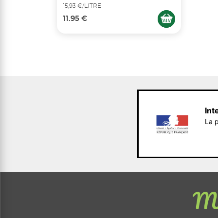
15,93 €/LITRE
11.95 €
Int
La p
Me