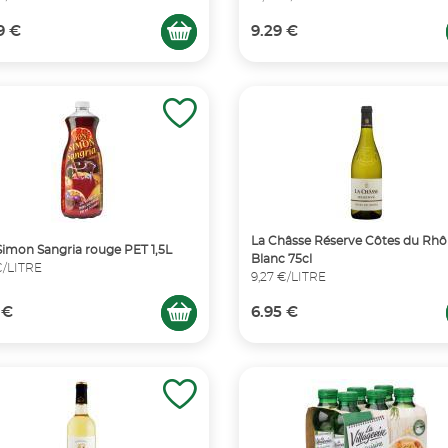
9 €
9.29 €
La Châsse Réserve Côtes du Rhô
imon Sangria rouge PET 1,5L
Blanc 75cl
€/LITRE
9,27 €/LITRE
 €
6.95 €