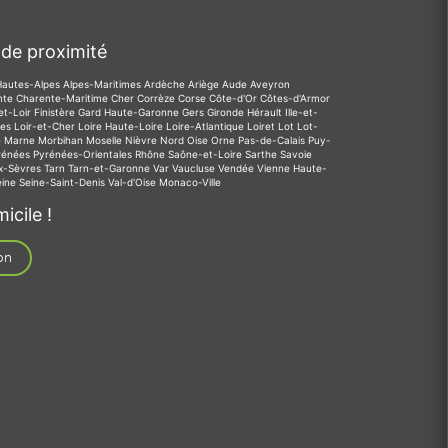
de proximité
Hautes-Alpes
Alpes-Maritimes
Ardèche
Ariège
Aude
Aveyron
nte
Charente-Maritime
Cher
Corrèze
Corse
Côte-d'Or
Côtes-d'Armor
et-Loir
Finistère
Gard
Haute-Garonne
Gers
Gironde
Hérault
Ille-et-
des
Loir-et-Cher
Loire
Haute-Loire
Loire-Atlantique
Loiret
Lot
Lot-
e
Marne
Morbihan
Moselle
Nièvre
Nord
Oise
Orne
Pas-de-Calais
Puy-
rénées
Pyrénées-Orientales
Rhône
Saône-et-Loire
Sarthe
Savoie
x-Sèvres
Tarn
Tarn-et-Garonne
Var
Vaucluse
Vendée
Vienne
Haute-
eine
Seine-Saint-Denis
Val-d'Oise
Monaco-Ville
icile !
on