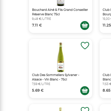
Bouchard Ainé & Fils Grand Conseiller
Club 
Réserve Blanc 75cl
Bourg
9,48 €/LITRE
15,00
7.11 €
11.2
Club Des Sommeliers Sylvaner -
Club 
Alsace - Vin Blanc - 75cl
Blanc
7,59 €/LITRE
11,53
5.69 €
8.65