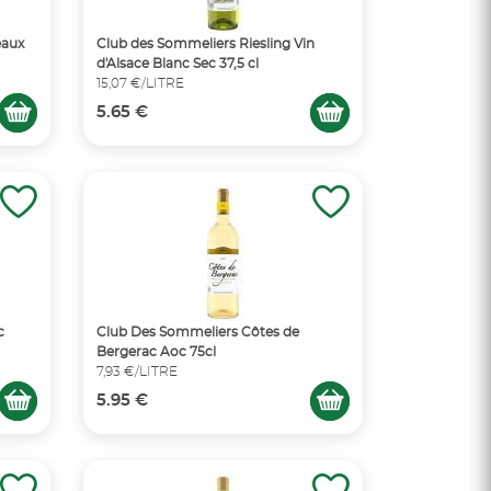
eaux
Club des Sommeliers Riesling Vin
d'Alsace Blanc Sec 37,5 cl
15,07 €/LITRE
5.65 €
c
Club Des Sommeliers Côtes de
Bergerac Aoc 75cl
7,93 €/LITRE
5.95 €