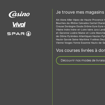
Je trouve mes magasins 
Ain
Aisne
Allier
Alpes-de-Haute-Provence
Bouches-du-Rhône
Calvados
Cantal
Chare
Creuse
Dordogne
Doubs
Drôme
Eure
Eure-
Vilaine
Indre
Indre-et-Loire
Isère
Jura
Lan
et-Garonne
Lozère
Maine-et-Loire
Manch
de-Dôme
Pyrénées-Atlantiques
Hautes-Py
Haute-Savoie
Seine-Maritime
Yvelines
Deu
Vienne
Vosges
Yonne
Essonne
Hauts-de-S
Vos courses livrées à dom
Découvrir nos modes de livrais