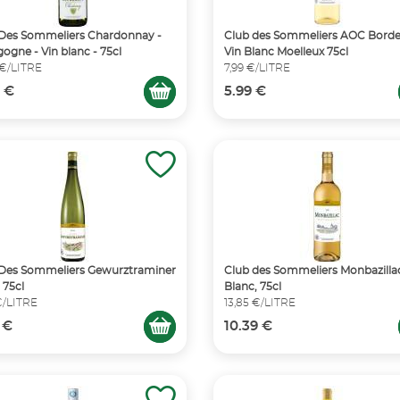
Des Sommeliers Chardonnay -
Club des Sommeliers AOC Bord
ogne - Vin blanc - 75cl
Vin Blanc Moelleux 75cl
 €/LITRE
7,99 €/LITRE
5 €
5.99 €
Des Sommeliers Gewurztraminer
Club des Sommeliers Monbazilla
 75cl
Blanc, 75cl
 €/LITRE
13,85 €/LITRE
 €
10.39 €