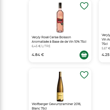
Veryl
Veryly Rosé Cerise Boisson
Vin 
Aromatisée à Base de de Vin 10% 75cl
75cl
6,45 €/LITRE
5,67 
4.84 €
4.25
Wolfberger Gewurtzraminer 2016,
Blanc 75cl