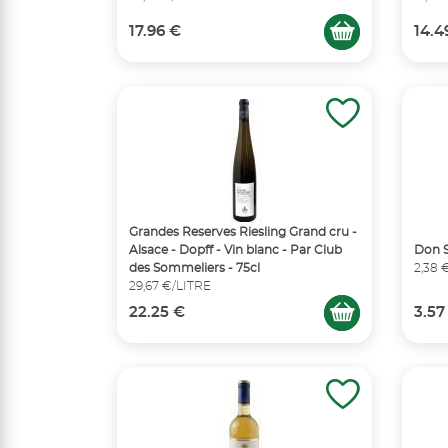
17.96 €
14.4
Grandes Reserves Riesling Grand cru -
Alsace - Dopff - Vin blanc - Par Club
Don S
des Sommeliers - 75cl
2,38 
29,67 €/LITRE
22.25 €
3.57