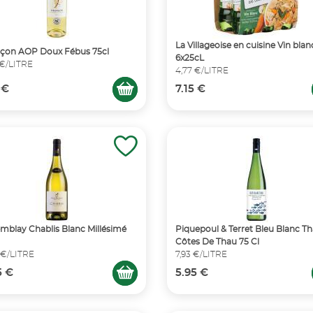
La Villageoise en cuisine Vin blan
çon AOP Doux Fébus 75cl
6x25cL
 €/LITRE
4,77 €/LITRE
 €
7.15 €
emblay Chablis Blanc Millésimé
Piquepoul & Terret Bleu Blanc T
Côtes De Thau 75 Cl
 €/LITRE
7,93 €/LITRE
5 €
5.95 €