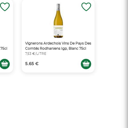
Vignerons Ardechois Vins De Pays Des
 75cl
Comtés Rodhaniens Igp, Blanc 75cl
7,53 €/LITRE
5.65 €