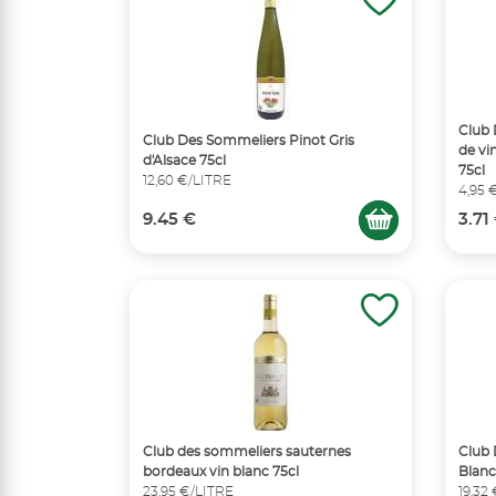
Club 
Club Des Sommeliers Pinot Gris
de vi
d'Alsace 75cl
75cl
12,60 €/LITRE
4,95 
9.45 €
3.71
Club des sommeliers sauternes
Club 
bordeaux vin blanc 75cl
Blanc
23,95 €/LITRE
19,32