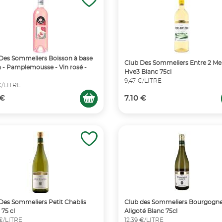
Des Sommeliers Boisson à base
Club Des Sommeliers Entre 2 Me
n - Pamplemousse - Vin rosé -
Hve3 Blanc 75cl
9,47 €/LITRE
€/LITRE
 €
7.10 €
Des Sommeliers Petit Chablis
Club des Sommeliers Bourgogn
 75 cl
Aligoté Blanc 75cl
 €/LITRE
12,39 €/LITRE