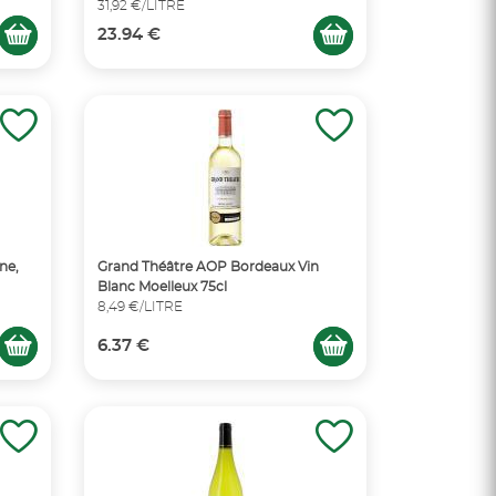
31,92 €/LITRE
23.94 €
ne,
Grand Théâtre AOP Bordeaux Vin
Blanc Moelleux 75cl
8,49 €/LITRE
6.37 €