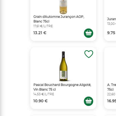
Grain d'Automne Jurançon AOP,
Juran
Blanc 75cl
13,00
17,61 €/LITRE
13.21 €
9.75
Pascal Bouchard Bourgogne Aligoté,
A. Tr
Vin Blanc 75 cl
75cl
14,53 €/LITRE
22,60
10.90 €
16.9