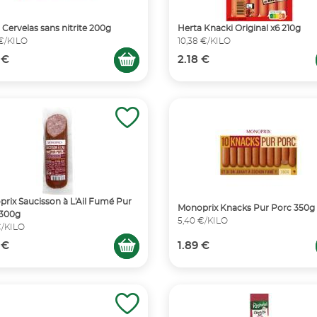
 Cervelas sans nitrite 200g
Herta Knacki Original x6 210g
 €/KILO
10,38 €/KILO
 €
2.18 €
rix Saucisson à L'Ail Fumé Pur
Monoprix Knacks Pur Porc 350g
 300g
5,40 €/KILO
€/KILO
 €
1.89 €