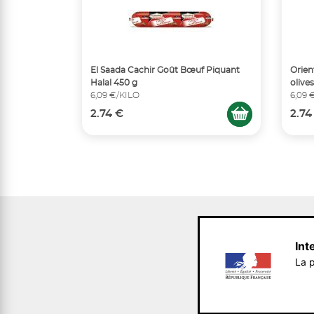
El Saada Cachir Goût Bœuf Piquant
Orien
Halal 450 g
olive
6,09 €/KILO
6,09 
2.74 €
2.74
Int
La p