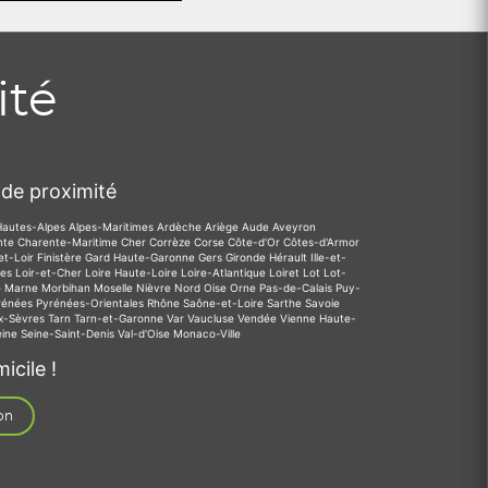
ité
de proximité
Hautes-Alpes
Alpes-Maritimes
Ardèche
Ariège
Aude
Aveyron
nte
Charente-Maritime
Cher
Corrèze
Corse
Côte-d'Or
Côtes-d'Armor
et-Loir
Finistère
Gard
Haute-Garonne
Gers
Gironde
Hérault
Ille-et-
des
Loir-et-Cher
Loire
Haute-Loire
Loire-Atlantique
Loiret
Lot
Lot-
e
Marne
Morbihan
Moselle
Nièvre
Nord
Oise
Orne
Pas-de-Calais
Puy-
rénées
Pyrénées-Orientales
Rhône
Saône-et-Loire
Sarthe
Savoie
x-Sèvres
Tarn
Tarn-et-Garonne
Var
Vaucluse
Vendée
Vienne
Haute-
eine
Seine-Saint-Denis
Val-d'Oise
Monaco-Ville
icile !
on