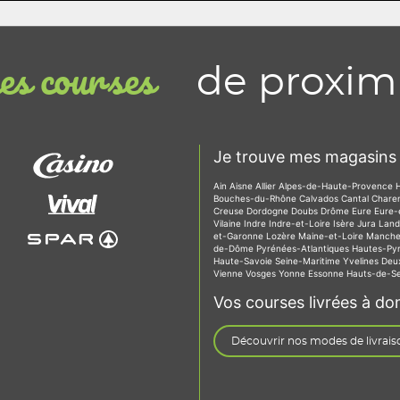
de proxim
s courses
Je trouve mes magasins 
Ain
Aisne
Allier
Alpes-de-Haute-Provence
Bouches-du-Rhône
Calvados
Cantal
Chare
Creuse
Dordogne
Doubs
Drôme
Eure
Eure-
Vilaine
Indre
Indre-et-Loire
Isère
Jura
Lan
et-Garonne
Lozère
Maine-et-Loire
Manch
de-Dôme
Pyrénées-Atlantiques
Hautes-Py
Haute-Savoie
Seine-Maritime
Yvelines
Deu
Vienne
Vosges
Yonne
Essonne
Hauts-de-S
Vos courses livrées à dom
Découvrir nos modes de livrais