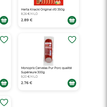
Herta Knacki Original x10 350g
8,26 €/KILO
2.89 €
Monoprix Cervelas Pur Porc qualité
Supérieure 300g
9,20 €/KILO
2.76 €