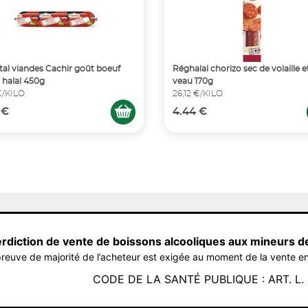
tal viandes Cachir goût boeuf
Réghalal chorizo sec de volaille e
s halal 450g
veau 170g
€/KILO
26,12 €/KILO
 €
4.44 €
erdiction de vente de boissons alcooliques aux mineurs d
reuve de majorité de l’acheteur est exigée au moment de la vente en
CODE DE LA SANTÉ PUBLIQUE : ART. L. 3