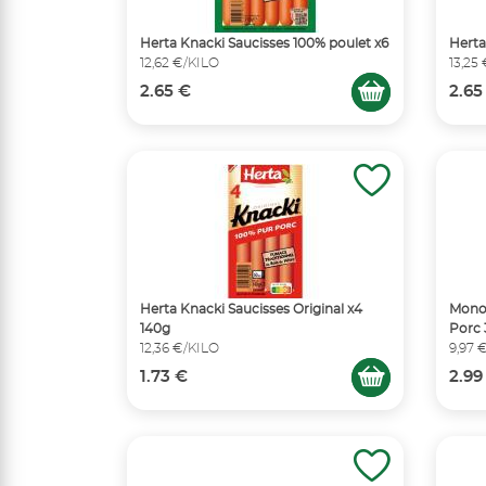
Herta Knacki Saucisses 100% poulet x6
Herta
12,62 €/KILO
13,25
2.65 €
2.65
Herta Knacki Saucisses Original x4
Monop
140g
Porc
12,36 €/KILO
9,97 
1.73 €
2.99