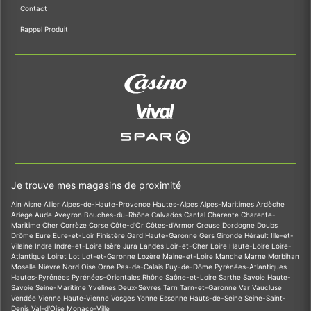
Contact
Rappel Produit
Je trouve mes magasins de proximité
Ain
Aisne
Allier
Alpes-de-Haute-Provence
Hautes-Alpes
Alpes-Maritimes
Ardèche
Ariège
Aude
Aveyron
Bouches-du-Rhône
Calvados
Cantal
Charente
Charente-
Maritime
Cher
Corrèze
Corse
Côte-d'Or
Côtes-d'Armor
Creuse
Dordogne
Doubs
Drôme
Eure
Eure-et-Loir
Finistère
Gard
Haute-Garonne
Gers
Gironde
Hérault
Ille-et-
Vilaine
Indre
Indre-et-Loire
Isère
Jura
Landes
Loir-et-Cher
Loire
Haute-Loire
Loire-
Atlantique
Loiret
Lot
Lot-et-Garonne
Lozère
Maine-et-Loire
Manche
Marne
Morbihan
Moselle
Nièvre
Nord
Oise
Orne
Pas-de-Calais
Puy-de-Dôme
Pyrénées-Atlantiques
Hautes-Pyrénées
Pyrénées-Orientales
Rhône
Saône-et-Loire
Sarthe
Savoie
Haute-
Savoie
Seine-Maritime
Yvelines
Deux-Sèvres
Tarn
Tarn-et-Garonne
Var
Vaucluse
Vendée
Vienne
Haute-Vienne
Vosges
Yonne
Essonne
Hauts-de-Seine
Seine-Saint-
Denis
Val-d'Oise
Monaco-Ville