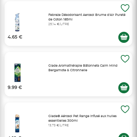
Febreze Désodorisant Aerosol Brume d'Air Pureté
de Coton 185ml
25,14 €/LITRE
4.65 €
Glade Aromathérapie Bâtonnets Calm Mind
Bergamote & Citronnelle
9.99 €
Glade® Aérosol Pet Range Infusé aux huiles
essentielles 300ml
13,73 €/LITRE