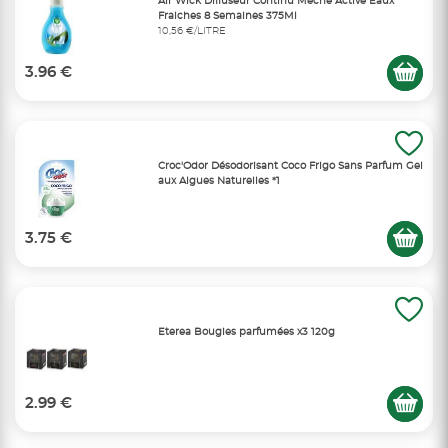
Air Wick Diffuseur Continu Mèche Active Eaux
Fraiches 8 Semaines 375Ml
10,56 €/LITRE
3.96 €
Croc'Odor Désodorisant Coco Frigo Sans Parfum Gel
aux Algues Naturelles *1
3.75 €
Eterea Bougies parfumées x3 120g
2.99 €