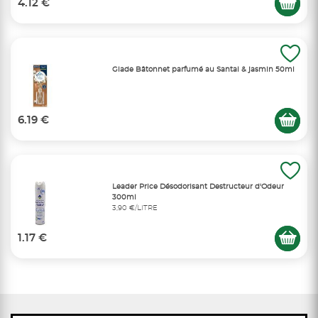
4.12 €
Glade Bâtonnet parfumé au Santal & jasmin 50ml
6.19 €
Leader Price Désodorisant Destructeur d'Odeur
300ml
3,90 €/LITRE
1.17 €