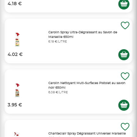
4.18 €
Carolin Spray Ultra-Dégraissant au Savon de
Marseille 650ml
6,18 €/LITRE
4.02 €
Carolin Nettoyant Muti-Surfaces Pistolet au savon
noir 650ml
6,08 €/LITRE
3.95 €
Chanteclair Spray Dégraissant Universel Marseille