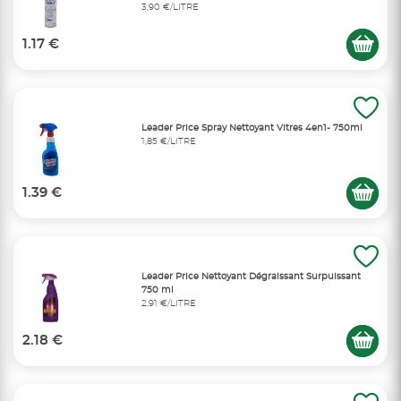
3,90 €/LITRE
1.17 €
Leader Price Spray Nettoyant Vitres 4en1- 750ml
1,85 €/LITRE
1.39 €
Leader Price Nettoyant Dégraissant Surpuissant
750 ml
2,91 €/LITRE
2.18 €