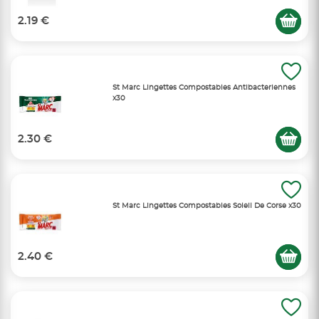
2.19 €
St Marc Lingettes Compostables Antibacteriennes
x30
2.30 €
St Marc Lingettes Compostables Soleil De Corse x30
2.40 €