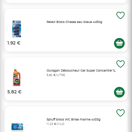
Relevi Blocs Chasse eau bleue 4x50g
1.92 €
Ouragan Déboucheur Gel Super Concentré 1L
5,82 €/LITRE
5.82 €
Spluff blocs WC Brise marine 4x33g
11,23 €/KILO