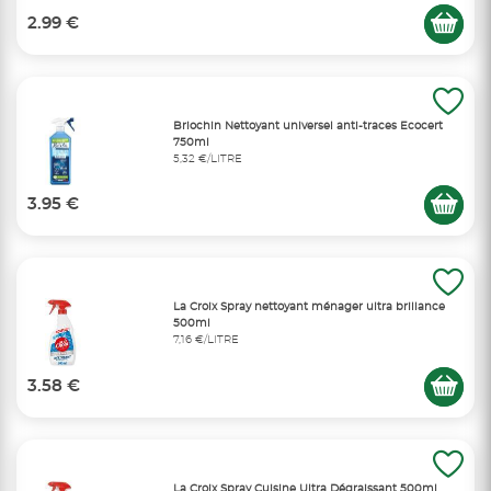
2.99 €
Briochin Nettoyant universel anti-traces Ecocert
750ml
5,32 €/LITRE
3.95 €
La Croix Spray nettoyant ménager ultra brillance
500ml
7,16 €/LITRE
3.58 €
La Croix Spray Cuisine Ultra Dégraissant 500ml