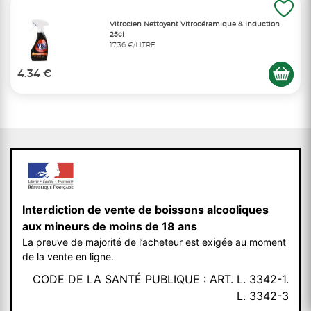
Vitroclen Nettoyant Vitrocéramique & Induction
25cl
17,36 €/LITRE
4.34 €
Interdiction de vente de boissons alcooliques
aux mineurs de moins de 18 ans
La preuve de majorité de l’acheteur est exigée au moment
de la vente en ligne.
CODE DE LA SANTÉ PUBLIQUE : ART. L. 3342-1.
L. 3342-3