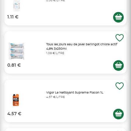
0,56 €/LITRE
1.11 €
Tous les jours eau de javel berlingot chlore actif
4,8% 3x250ml
1,08 €/LITRE
0.81 €
Vigor Le Nettoyant Supreme Flacon 1L
4,57 €/LITRE
4.57 €