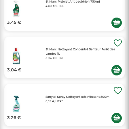
St Marc Pistolet Antibactérien 750ml
4,60 €/LITRE
3.45 €
St Marc Nettoyant Concentré Senteur Forêt des
Landes 1L
3,04 €/LITRE
3.04 €
Sanytol Spray Nettoyant désinfectant 500ml
6,52 €/LITRE
3.26 €