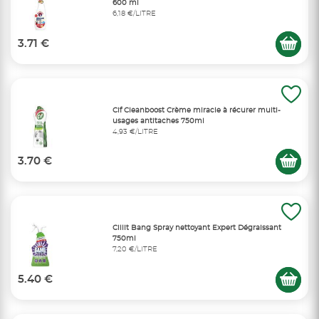
600 ml
6,18 €/LITRE
3.71 €
Cif Cleanboost Crème miracle à récurer multi-
usages antitaches 750ml
4,93 €/LITRE
3.70 €
Cillit Bang Spray nettoyant Expert Dégraissant
750ml
7,20 €/LITRE
5.40 €