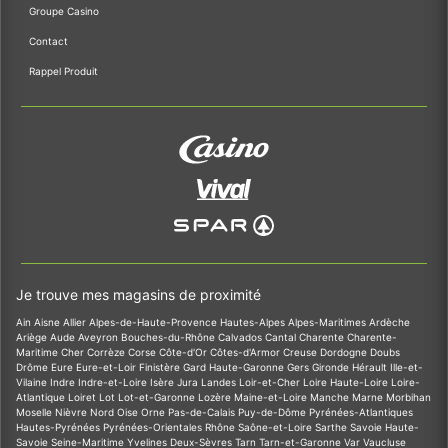
Groupe Casino
Contact
Rappel Produit
Je trouve mes magasins de proximité
Ain
Aisne
Allier
Alpes-de-Haute-Provence
Hautes-Alpes
Alpes-Maritimes
Ardèche
Ariège
Aude
Aveyron
Bouches-du-Rhône
Calvados
Cantal
Charente
Charente-
Maritime
Cher
Corrèze
Corse
Côte-d'Or
Côtes-d'Armor
Creuse
Dordogne
Doubs
Drôme
Eure
Eure-et-Loir
Finistère
Gard
Haute-Garonne
Gers
Gironde
Hérault
Ille-et-
Vilaine
Indre
Indre-et-Loire
Isère
Jura
Landes
Loir-et-Cher
Loire
Haute-Loire
Loire-
Atlantique
Loiret
Lot
Lot-et-Garonne
Lozère
Maine-et-Loire
Manche
Marne
Morbihan
Moselle
Nièvre
Nord
Oise
Orne
Pas-de-Calais
Puy-de-Dôme
Pyrénées-Atlantiques
Hautes-Pyrénées
Pyrénées-Orientales
Rhône
Saône-et-Loire
Sarthe
Savoie
Haute-
Savoie
Seine-Maritime
Yvelines
Deux-Sèvres
Tarn
Tarn-et-Garonne
Var
Vaucluse