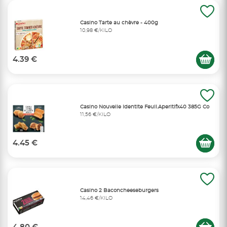
Casino Tarte au chèvre - 400g
10,98 €/KILO
4.39 €
Casino Nouvelle Identite Feuil.Aperitifx40 385G Co
11,56 €/KILO
4.45 €
Casino 2 Baconcheeseburgers
14,46 €/KILO