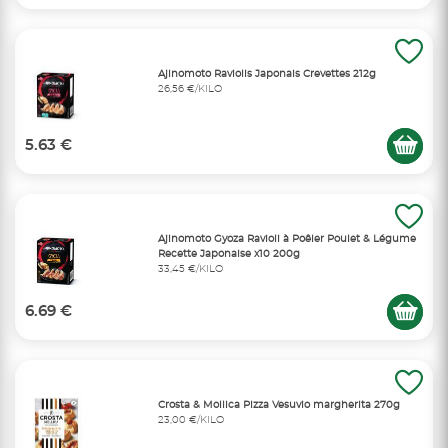
Ajinomoto Raviolis Japonais Crevettes 212g
26,56 €/KILO
5.63 €
Ajinomoto Gyoza Ravioli à Poêler Poulet & Légume
Recette Japonaise x10 200g
33,45 €/KILO
6.69 €
Crosta & Mollica Pizza Vesuvio margherita 270g
23,00 €/KILO