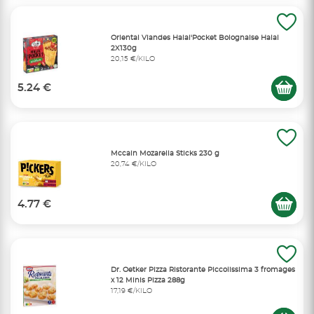
Oriental Viandes Halal'Pocket Bolognaise Halal
2X130g
20,15 €/KILO
5.24 €
Mccain Mozarella Sticks 230 g
20,74 €/KILO
4.77 €
Dr. Oetker Pizza Ristorante Piccolissima 3 fromages
x 12 Minis Pizza 288g
17,19 €/KILO