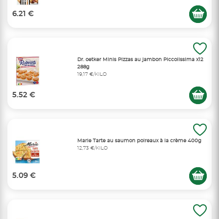
6.21 €
Dr. oetker Minis Pizzas au jambon Piccolissima x12
288g
19,17 €/KILO
5.52 €
Marie Tarte au saumon poireaux à la crème 400g
12,73 €/KILO
5.09 €