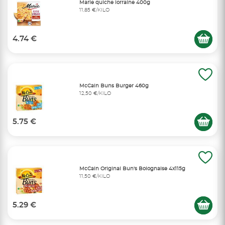
Marie quiche lorraine 400g
11,85 €/KILO
4.74 €
McCain Buns Burger 460g
12,50 €/KILO
5.75 €
McCain Original Bun's Bolognaise 4x115g
11,50 €/KILO
5.29 €