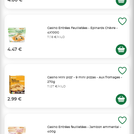
4.80 €
Casino Entrées Feuilletées - Epinards Chèvre -
4X100G
11,18 €/KILO
4.47 €
Casino Mini pizz' - 9 mini pizzas - Aux fromages -
270g
11,07 €/KILO
2.99 €
Casino Entrées feuilletées - Jambon emmental -
400g