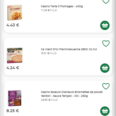
Casino Tarte 3 fromages - 400g
11,08 €/KILO
4.43 €
Ca Vient D'Ici Flammekueche 260G Co Cvi
16,31 €/KILO
4.24 €
Casino Saveurs D'Ailleurs Brochettes de poulet
Yakitori - Sauce Teriyaki - x10 - 250g
28,65 €/KILO
8.25 €