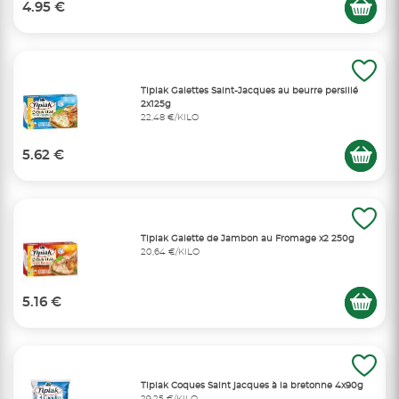
4.95 €
Tipiak Galettes Saint-Jacques au beurre persillé
2x125g
22,48 €/KILO
5.62 €
Tipiak Galette de Jambon au Fromage x2 250g
20,64 €/KILO
5.16 €
Tipiak Coques Saint jacques à la bretonne 4x90g