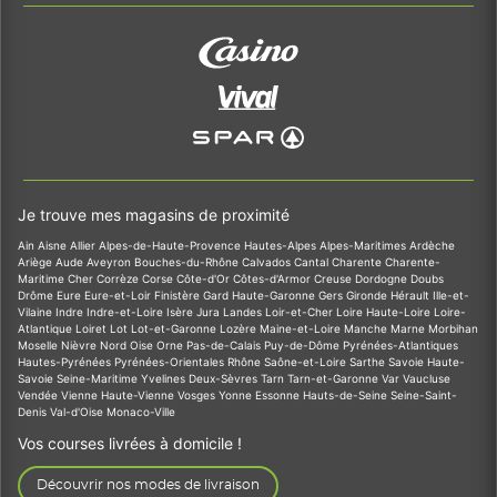
Je trouve mes magasins de proximité
Ain
Aisne
Allier
Alpes-de-Haute-Provence
Hautes-Alpes
Alpes-Maritimes
Ardèche
Ariège
Aude
Aveyron
Bouches-du-Rhône
Calvados
Cantal
Charente
Charente-
Maritime
Cher
Corrèze
Corse
Côte-d'Or
Côtes-d'Armor
Creuse
Dordogne
Doubs
Drôme
Eure
Eure-et-Loir
Finistère
Gard
Haute-Garonne
Gers
Gironde
Hérault
Ille-et-
Vilaine
Indre
Indre-et-Loire
Isère
Jura
Landes
Loir-et-Cher
Loire
Haute-Loire
Loire-
Atlantique
Loiret
Lot
Lot-et-Garonne
Lozère
Maine-et-Loire
Manche
Marne
Morbihan
Moselle
Nièvre
Nord
Oise
Orne
Pas-de-Calais
Puy-de-Dôme
Pyrénées-Atlantiques
Hautes-Pyrénées
Pyrénées-Orientales
Rhône
Saône-et-Loire
Sarthe
Savoie
Haute-
Savoie
Seine-Maritime
Yvelines
Deux-Sèvres
Tarn
Tarn-et-Garonne
Var
Vaucluse
Vendée
Vienne
Haute-Vienne
Vosges
Yonne
Essonne
Hauts-de-Seine
Seine-Saint-
Denis
Val-d'Oise
Monaco-Ville
Vos courses livrées à domicile !
Découvrir nos modes de livraison