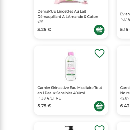
Demak'Up Lingettes Au Lait
Evian
Démaquillant À L'Amande & Coton
17,17
x25
3.25 €
5.15
Garnier Skinactive Eau Micellaire Tout
Garni
en 1 Peaux Sensibles 400ml
Noirs
14,38 €/LITRE
42,87
5.75 €
6.43