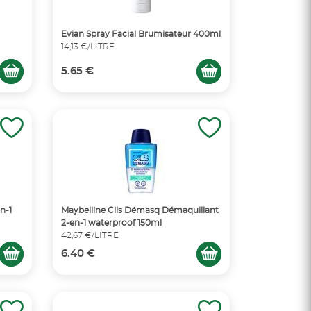
Evian Spray Facial Brumisateur 400ml
14,13 €/LITRE
5.65 €
n-1
Maybelline Cils Démasq Démaquillant
2-en-1 waterproof 150ml
42,67 €/LITRE
6.40 €