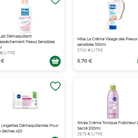
Lait Démaquillant
Mixa La Crème Visage des Peaux
essèchement Peaux Sensibles
sensibles 100ml
l
57,00 €/LITRE
 €/LITRE
 €
5.70 €
Nivea Crème Tonique Fraîcheur 
 Lingettes Démaquillantes Pour
Sacré 200ml
 Sèches x20
29,75 €/LITRE