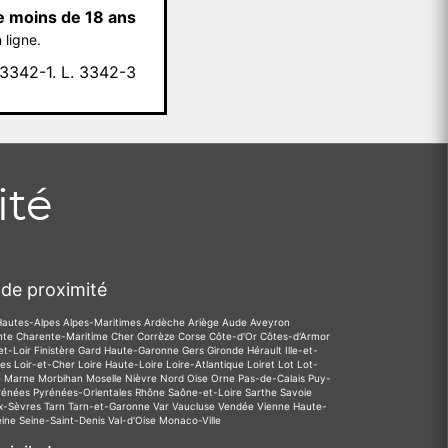
e moins de 18 ans
 ligne.
342-1. L. 3342-3
ité
de proximité
Hautes-Alpes
Alpes-Maritimes
Ardèche
Ariège
Aude
Aveyron
nte
Charente-Maritime
Cher
Corrèze
Corse
Côte-d'Or
Côtes-d'Armor
et-Loir
Finistère
Gard
Haute-Garonne
Gers
Gironde
Hérault
Ille-et-
des
Loir-et-Cher
Loire
Haute-Loire
Loire-Atlantique
Loiret
Lot
Lot-
e
Marne
Morbihan
Moselle
Nièvre
Nord
Oise
Orne
Pas-de-Calais
Puy-
rénées
Pyrénées-Orientales
Rhône
Saône-et-Loire
Sarthe
Savoie
x-Sèvres
Tarn
Tarn-et-Garonne
Var
Vaucluse
Vendée
Vienne
Haute-
eine
Seine-Saint-Denis
Val-d'Oise
Monaco-Ville