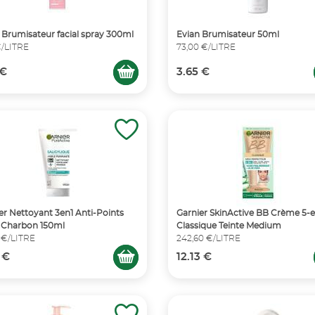
 Brumisateur facial spray 300ml
Evian Brumisateur 50ml
 €/LITRE
73,00 €/LITRE
 €
3.65 €
er Nettoyant 3en1 Anti-Points
Garnier SkinActive BB Crème 5-e
 Charbon 150ml
Classique Teinte Medium
 €/LITRE
242,60 €/LITRE
 €
12.13 €