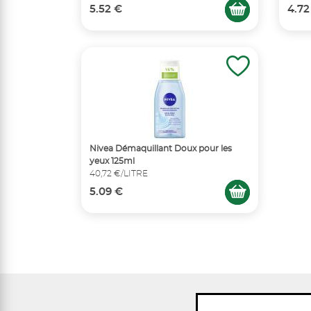
5.52 €
4.72
Nivea Démaquillant Doux pour les
yeux 125ml
40,72 €/LITRE
5.09 €