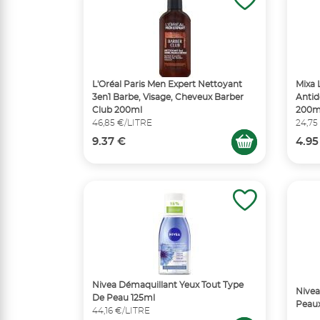
L'Oréal Paris Men Expert Nettoyant
Mixa 
3en1 Barbe, Visage, Cheveux Barber
Antid
Club 200ml
200m
46,85 €/LITRE
24,75
9.37 €
4.95
Nivea Démaquillant Yeux Tout Type
Nivea
De Peau 125ml
Peaux
44,16 €/LITRE