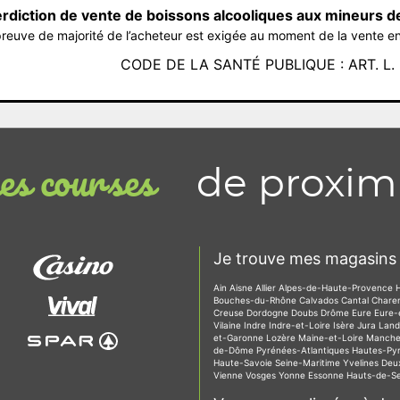
erdiction de vente de boissons alcooliques aux mineurs d
reuve de majorité de l’acheteur est exigée au moment de la vente en
CODE DE LA SANTÉ PUBLIQUE : ART. L. 3
de proxim
s courses
Je trouve mes magasins 
Ain
Aisne
Allier
Alpes-de-Haute-Provence
Bouches-du-Rhône
Calvados
Cantal
Chare
Creuse
Dordogne
Doubs
Drôme
Eure
Eure-
Vilaine
Indre
Indre-et-Loire
Isère
Jura
Lan
et-Garonne
Lozère
Maine-et-Loire
Manch
de-Dôme
Pyrénées-Atlantiques
Hautes-Py
Haute-Savoie
Seine-Maritime
Yvelines
Deu
Vienne
Vosges
Yonne
Essonne
Hauts-de-S