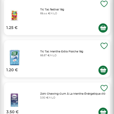
Tic Tac festival 18g
69,44 €/KILO
1.25 €
Tic Tac Menthe Extra Fraiche 18g
66,67 €/KILO
1.20 €
Zohi Chewing-Gum À La Menthe Énérgetique x10
3,50 €/KILO
3.50 €