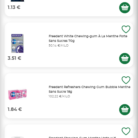
1.13 €
Freedent White Chewing-gum À La Menthe Forte
Sans Sucres 70g
50,14 €/KILO
3.51 €
Freedent Refreshers Chewing Gum Bubble Menthe
Sans Sucre 18g
102,22 €/KILO
1.84 €