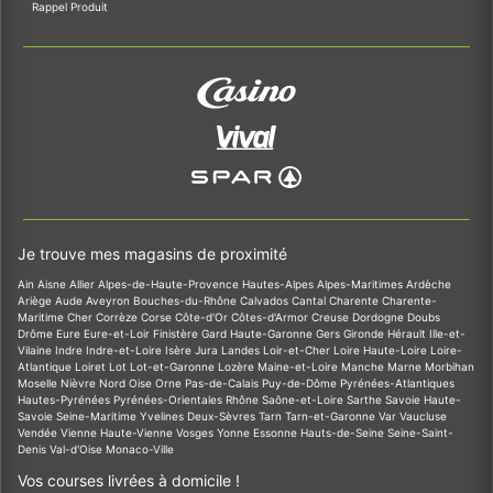
Rappel Produit
Je trouve mes magasins de proximité
Ain
Aisne
Allier
Alpes-de-Haute-Provence
Hautes-Alpes
Alpes-Maritimes
Ardèche
Ariège
Aude
Aveyron
Bouches-du-Rhône
Calvados
Cantal
Charente
Charente-
Maritime
Cher
Corrèze
Corse
Côte-d'Or
Côtes-d'Armor
Creuse
Dordogne
Doubs
Drôme
Eure
Eure-et-Loir
Finistère
Gard
Haute-Garonne
Gers
Gironde
Hérault
Ille-et-
Vilaine
Indre
Indre-et-Loire
Isère
Jura
Landes
Loir-et-Cher
Loire
Haute-Loire
Loire-
Atlantique
Loiret
Lot
Lot-et-Garonne
Lozère
Maine-et-Loire
Manche
Marne
Morbihan
Moselle
Nièvre
Nord
Oise
Orne
Pas-de-Calais
Puy-de-Dôme
Pyrénées-Atlantiques
Hautes-Pyrénées
Pyrénées-Orientales
Rhône
Saône-et-Loire
Sarthe
Savoie
Haute-
Savoie
Seine-Maritime
Yvelines
Deux-Sèvres
Tarn
Tarn-et-Garonne
Var
Vaucluse
Vendée
Vienne
Haute-Vienne
Vosges
Yonne
Essonne
Hauts-de-Seine
Seine-Saint-
Denis
Val-d'Oise
Monaco-Ville
Vos courses livrées à domicile !