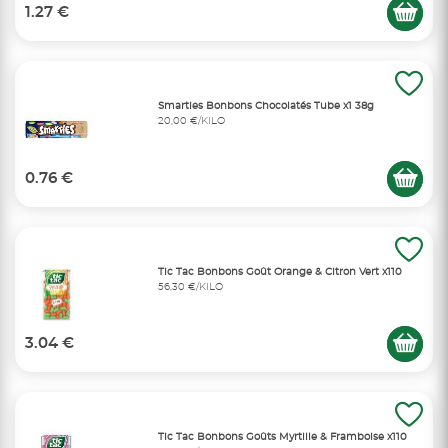
1.27 €
Smarties Bonbons Chocolatés Tube x1 38g
20,00 €/KILO
0.76 €
Tic Tac Bonbons Goût Orange & Citron Vert x110
56,30 €/KILO
3.04 €
Tic Tac Bonbons Goûts Myrtille & Framboise x110