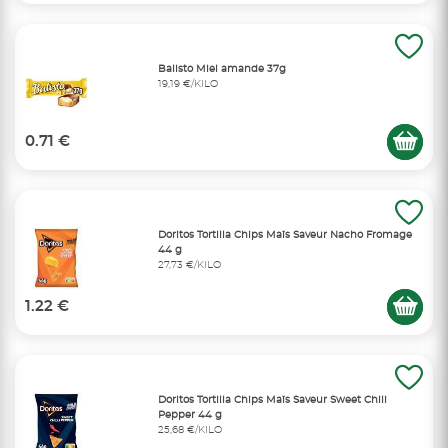
Balisto Miel amande 37g
19,19 €/KILO
0.71 €
Doritos Tortilla Chips Maïs Saveur Nacho Fromage
44 g
27,73 €/KILO
1.22 €
Doritos Tortilla Chips Maïs Saveur Sweet Chili
Pepper 44 g
25,68 €/KILO