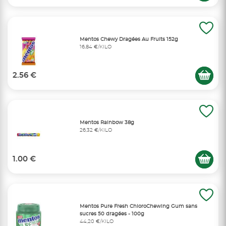
Mentos Chewy Dragées Au Fruits 152g
16,84 €/KILO
2.56 €
Mentos Rainbow 38g
26,32 €/KILO
1.00 €
Mentos Pure Fresh ChloroChewing Gum sans
sucres 50 dragées - 100g
44,20 €/KILO