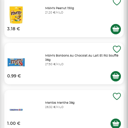
M&M's Peanut 150g
21,20 €/KILO
3.18 €
M&M's Bonbons Au Chocolat Au Lait Et Riz Soufflé
36g
27,50 €/KILO
0.99 €
Mentos Menthe 38g
26,32 €/KILO
1.00 €