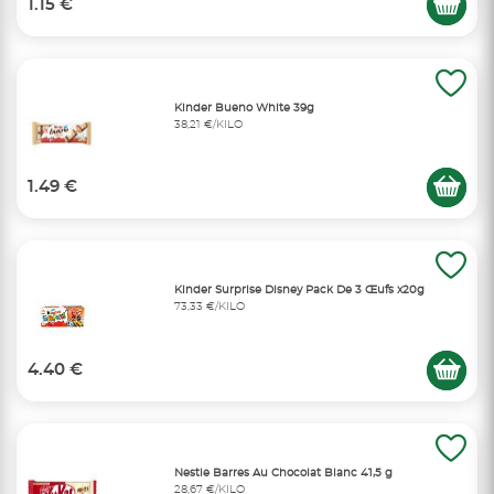
1.15 €
Kinder Bueno White 39g
38,21 €/KILO
1.49 €
Kinder Surprise Disney Pack De 3 Œufs x20g
73,33 €/KILO
4.40 €
Nestle Barres Au Chocolat Blanc 41,5 g
28,67 €/KILO