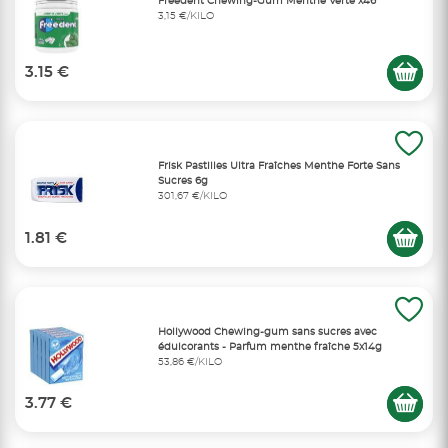
Freedent Chewing-Gum Menthe Verte x46
3,15 €/KILO
3.15 €
Frisk Pastilles Ultra Fraîches Menthe Forte Sans
Sucres 6g
301,67 €/KILO
1.81 €
Hollywood Chewing-gum sans sucres avec
édulcorants - Parfum menthe fraîche 5x14g
53,86 €/KILO
3.77 €