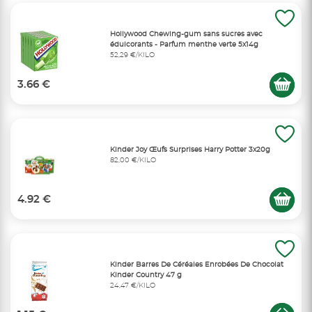
Hollywood Chewing-gum sans sucres avec
édulcorants - Parfum menthe verte 5x14g
52,29 €/KILO
3.66 €
Kinder Joy Œufs Surprises Harry Potter 3x20g
82,00 €/KILO
4.92 €
Kinder Barres De Céréales Enrobées De Chocolat
Kinder Country 47 g
24,47 €/KILO