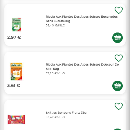
Ricola Aux Plantes Des Alpes Suisses Eucalyptus
Sans Sucres 50g
59,40 €/KILO
2.97 €
Ricola Aux Plantes Des Alpes Suisses Douceur De
Miel 50g
72,20 €/KILO
3.61 €
Skittles Bonbons Fruits 38g
33,42 €/KILO