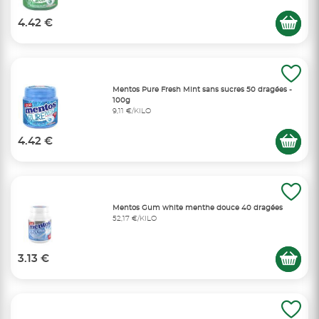
4.42 €
Mentos Pure Fresh Mint sans sucres 50 dragées -
100g
9,11 €/KILO
4.42 €
Mentos Gum white menthe douce 40 dragées
52,17 €/KILO
3.13 €