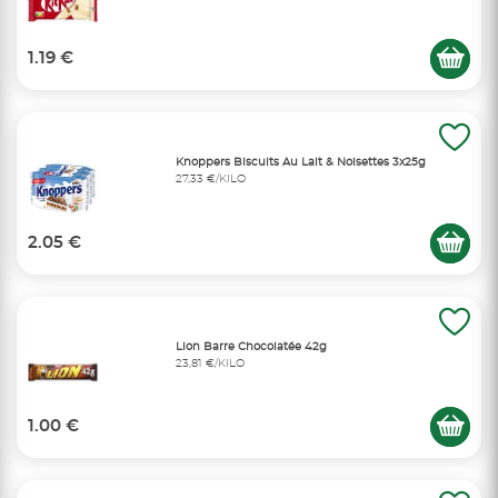
1.19 €
Knoppers Biscuits Au Lait & Noisettes 3x25g
27,33 €/KILO
2.05 €
Lion Barre Chocolatée 42g
23,81 €/KILO
1.00 €