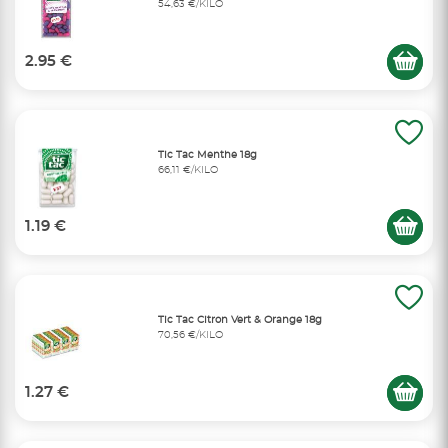
54,63 €/KILO
2.95 €
Tic Tac Menthe 18g
66,11 €/KILO
1.19 €
Tic Tac Citron Vert & Orange 18g
70,56 €/KILO
1.27 €