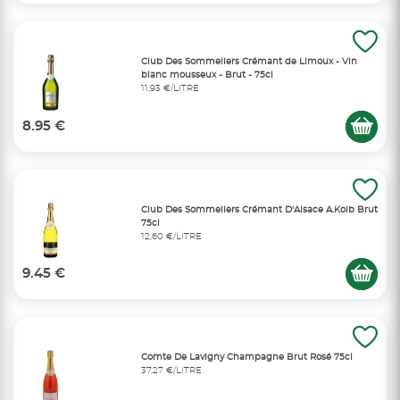
Club Des Sommeliers Crémant de Limoux - Vin
blanc mousseux - Brut - 75cl
11,93 €/LITRE
8.95 €
Club Des Sommeliers Crémant D'Alsace A.Kolb Brut
75cl
12,60 €/LITRE
9.45 €
Comte De Lavigny Champagne Brut Rosé 75cl
37,27 €/LITRE