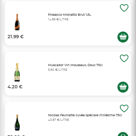
Prosecco Mionetto Brut 1,5L
14,66 €/LITRE
21.99 €
Muscador Vin Mousseux, Doux 75cl
5,60 €/LITRE
4.20 €
Nicolas Feuillatte cuvée spéciale millésime 75cl
43,87 €/LITRE