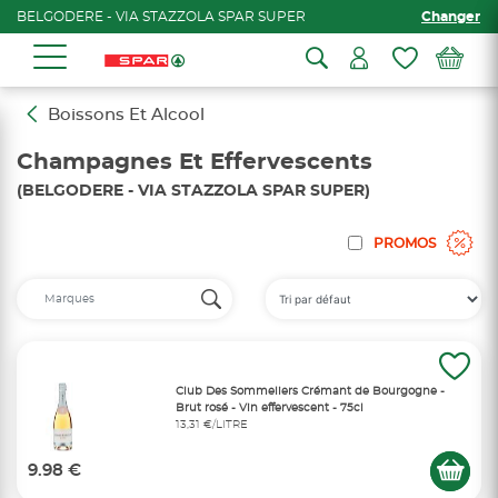
BELGODERE - VIA STAZZOLA SPAR SUPER
Changer
Boissons Et Alcool
Champagnes Et Effervescents
(BELGODERE - VIA STAZZOLA SPAR SUPER)
PROMOS
Club Des Sommeliers Crémant de Bourgogne -
Brut rosé - Vin effervescent - 75cl
13,31 €/LITRE
9.98 €