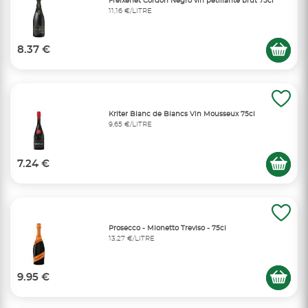
Freixenet Cordon Negro vin pétillante brut 75cl
11,16 €/LITRE
8.37 €
Kriter Blanc de Blancs Vin Mousseux 75cl
9,65 €/LITRE
7.24 €
Prosecco - Mionetto Treviso - 75cl
13,27 €/LITRE
9.95 €