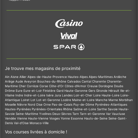
Je trouve mes magasins de proximité
Ain
Aisne
Allier
Alpes-de-Haute-Provence
Hautes-Alpes
Alpes-Maritimes
Ardèche
Ariège
Aude
Aveyron
Bouches-du-Rhône
Calvados
Cantal
Charente
Charente-
Maritime
Cher
Corrèze
Corse
Côte-d'Or
Côtes-d'Armor
Creuse
Dordogne
Doubs
Drôme
Eure
Eure-et-Loir
Finistère
Gard
Haute-Garonne
Gers
Gironde
Hérault
Ille-et-
Vilaine
Indre
Indre-et-Loire
Isère
Jura
Landes
Loir-et-Cher
Loire
Haute-Loire
Loire-
Atlantique
Loiret
Lot
Lot-et-Garonne
Lozère
Maine-et-Loire
Manche
Marne
Morbihan
Moselle
Nièvre
Nord
Oise
Orne
Pas-de-Calais
Puy-de-Dôme
Pyrénées-Atlantiques
Hautes-Pyrénées
Pyrénées-Orientales
Rhône
Saône-et-Loire
Sarthe
Savoie
Haute-
Savoie
Seine-Maritime
Yvelines
Deux-Sèvres
Tarn
Tarn-et-Garonne
Var
Vaucluse
Vendée
Vienne
Haute-Vienne
Vosges
Yonne
Essonne
Hauts-de-Seine
Seine-Saint-
Denis
Val-d'Oise
Monaco-Ville
Vos courses livrées à domicile !